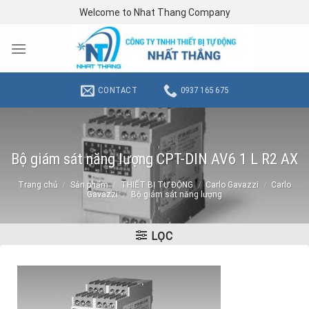
Skip
Welcome to Nhat Thang Company
to
content
CONTACT
0937 165 675
Bộ giám sát năng lượng CPT-DIN AV6 1 L R2 AX
Trang chủ
/
Sản phẩm
/
THIẾT BỊ TỰ ĐỘNG
/
Carlo Gavazzi
/
Carlo
Gavazzi
/
Bộ giám sát năng lượng
LỌC