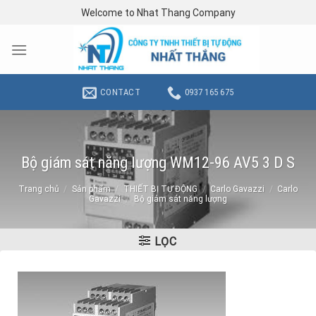
Skip
Welcome to Nhat Thang Company
to
content
CONTACT
0937 165 675
Bộ giám sát năng lượng WM12-96 AV5 3 D S
Trang chủ
/
Sản phẩm
/
THIẾT BỊ TỰ ĐỘNG
/
Carlo Gavazzi
/
Carlo
Gavazzi
/
Bộ giám sát năng lượng
LỌC