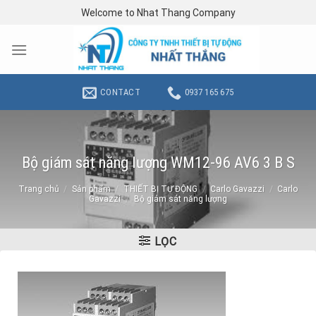
Skip
Welcome to Nhat Thang Company
to
content
CONTACT
0937 165 675
Bộ giám sát năng lượng WM12-96 AV6 3 B S
Trang chủ
/
Sản phẩm
/
THIẾT BỊ TỰ ĐỘNG
/
Carlo Gavazzi
/
Carlo
Gavazzi
/
Bộ giám sát năng lượng
LỌC