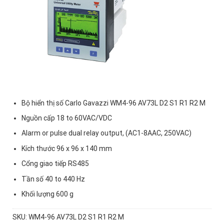
Bộ hiển thị số Carlo Gavazzi
WM4-96 AV73L D2 S1 R1 R2 M
Nguồn cấp
18 to 60VAC/VDC
Alarm or pulse d
ual relay output, (AC1-8AAC, 250VAC)
Kích thước
96 x 96 x 140 mm
Cổng giao tiếp
RS485
Tần số
40 to 440 Hz
Khối lượng
600 g
SKU:
WM4-96 AV73L D2 S1 R1 R2 M