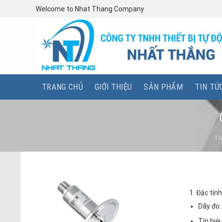
Skip
Welcome to Nhat Thang Company
to
content
TRANG CHỦ
GIỚI THIỆU
SẢN PHẨM
TIN TỨ
Tr
1. Đặc tính
Dãy đo:
Tín hiệ