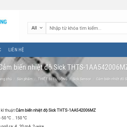
Tìm
kiếm:
C
LIÊN HỆ
Cảm biến nhiệt độ Sick THTS-1AA542006M
ang chủ
/
Sản phẩm
/
THIẾT BỊ TỰ ĐỘNG
/
Sick Sensor
/
Cảm biến nhiệt độ 
 kĩ thuật:
Cảm biến nhiệt độ Sick THTS-1AA542006MZ
 -50 °C … 150 °C
u ngõ ra: 4…20 mA, 2-wire