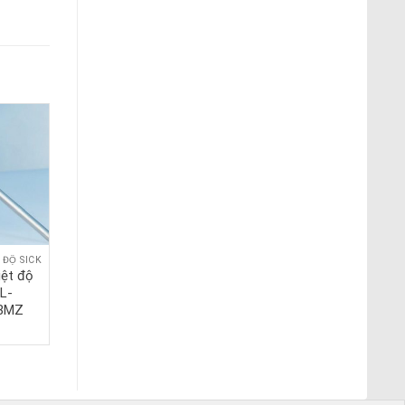
 ĐỘ SICK
CẢM BIẾN NHIỆT ĐỘ SICK
iệt độ
Cảm biến nhiệt độ
L-
Sick TCT-
3MZ
1AATE2506MZ