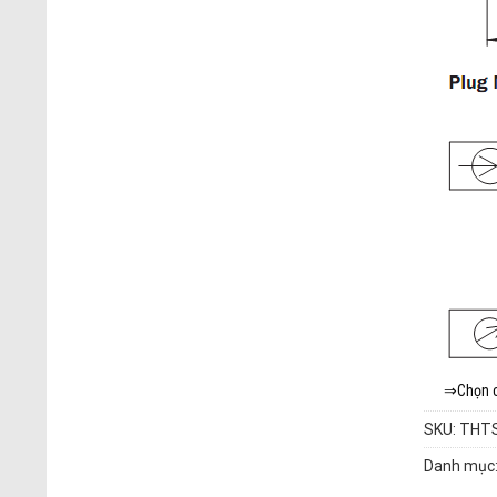
⇒Chọn cá
SKU:
THT
Danh mục