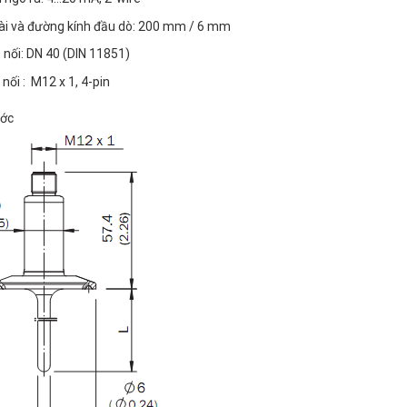
ài và đường kính đầu dò: 200 mm / 6 mm
t nối: DN 40 (DIN 11851)
 nối : M12 x 1, 4-pin
ước