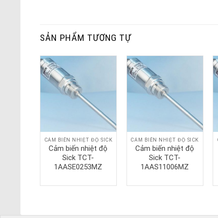
SẢN PHẨM TƯƠNG TỰ
T ĐỘ SICK
CẢM BIẾN NHIỆT ĐỘ SICK
CẢM BIẾN NHIỆT ĐỘ SICK
hiệt độ
Cảm biến nhiệt độ
Cảm biến nhiệt độ
CT-
Sick TCT-
Sick TCT-
06MZ
1AASE0253MZ
1AAS11006MZ