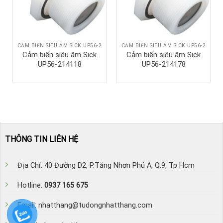
CẢM BIẾN SIÊU ÂM SICK UP56-2
CẢM BIẾN SIÊU ÂM SICK UP56-2
Cảm biến siêu âm Sick
Cảm biến siêu âm Sick
UP56-214118
UP56-214178
THÔNG TIN LIÊN HỆ
Địa Chỉ: 40 Đường D2, P.Tăng Nhơn Phú A, Q.9, Tp Hcm
Hotline:
0937 165 675
Email: nhatthang@tudongnhatthang.com