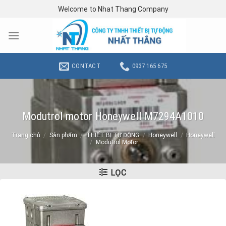
Skip
Welcome to Nhat Thang Company
to
content
CONTACT
0937 165 675
Modutrol motor Honeywell M7294A1010
Trang chủ
/
Sản phẩm
/
THIẾT BỊ TỰ ĐỘNG
/
Honeywell
/
Honeywell
/
Modutrol Motor
LỌC