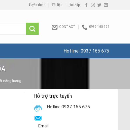
Tuyển dụng
Tài liệu
Hỏi đáp
CONTACT
0937 165 675
Hotline:
0937 165 675
0A
át năng lượng
Hỗ trợ trực tuyến
Hotline:0937 165 675
Email