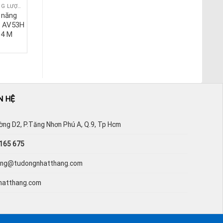
BỘ GIÁM SÁT NĂNG LƯỢNG
BỘ GIÁM SÁT NĂNG LƯỢNG
 năng
Bộ giám sát năng
6 AV53H
lượng WM12-96 AV6
O4 M
3 B S
N HỆ
ường D2, P.Tăng Nhơn Phú A, Q.9, Tp Hcm
165 675
hang@tudongnhatthang.com
hatthang.com