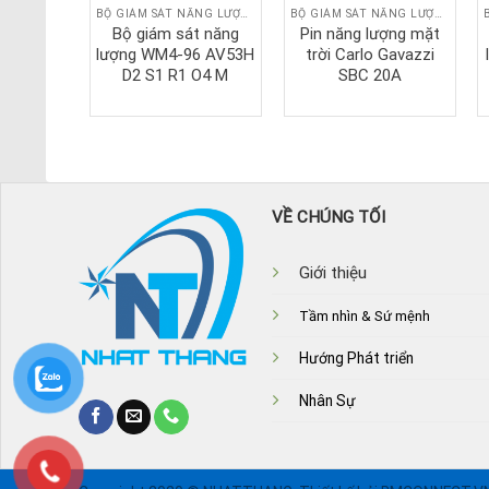
BỘ GIÁM SÁT NĂNG LƯỢNG
BỘ GIÁM SÁT NĂNG LƯỢNG
BỘ GIÁM SÁT NĂNG LƯỢNG
ợng mặt
Bộ giám sát năng
Pin năng lượng mặt
Gavazzi
lượng WM4-96 AV53H
trời Carlo Gavazzi
0A
D2 S1 R1 O4 M
SBC 20A
VỀ CHÚNG TỐI
Giới thiệu
Tầm nhìn & Sứ mệnh
Hướng Phát triển
Nhân Sự