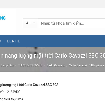
Tìm
kiếm:
C
LIÊN HỆ
in năng lượng mặt trời Carlo Gavazzi SBC 3
Sản phẩm
/
THIẾT BỊ TỰ ĐỘNG
/
Carlo Gavazzi
/
Carlo Gavazzi
/
Bộ giám s
g lượng mặt trời Carlo Gavazzi SBC 30A
cấp 12, 24VDC
ng tiêu thụ 9mA