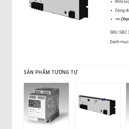
Khối lư
Dòng đi
=> Chọ
SKU:
SBC 
Danh mục
SẢN PHẨM TƯƠNG TỰ