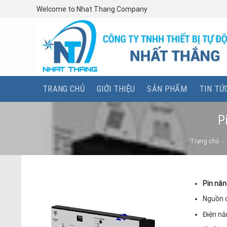
Skip
Welcome to Nhat Thang Company
to
content
TRANG CHỦ
GIỚI THIỆU
SẢN PHẨM
TIN TỨ
P
Trang chủ
/
Pin năn
Nguồn 
Điện nă