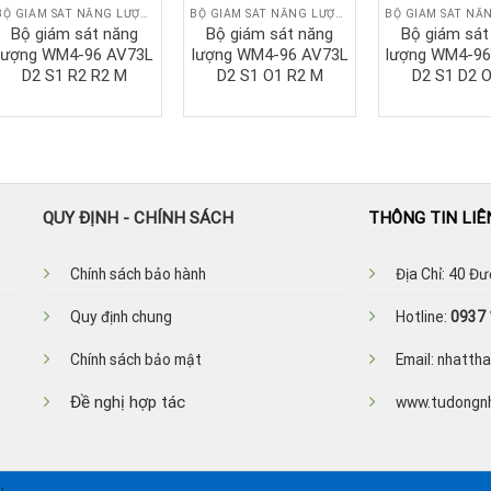
BỘ GIÁM SÁT NĂNG LƯỢNG
BỘ GIÁM SÁT NĂNG LƯỢNG
Bộ giám sát năng
Bộ giám sát năng
Bộ giám sát
lượng WM4-96 AV73L
lượng WM4-96 AV73L
lượng WM4-9
D2 S1 R2 R2 M
D2 S1 O1 R2 M
D2 S1 D2 
QUY ĐỊNH - CHÍNH SÁCH
THÔNG TIN LIÊ
Ch
ính sách bảo hành
Địa Chỉ: 40 Đ
Quy định chung
Hotline:
0937 
Chính sách bảo mật
Email: nhatt
Đề nghị hợp tác
www.tudongn