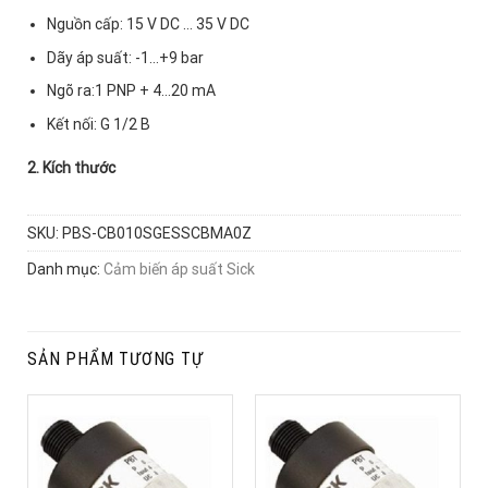
Nguồn cấp: 15 V DC … 35 V DC
Dãy áp suất: -1…+9 bar
Ngõ ra:1 PNP + 4…20 mA
Kết nối: G 1/2 B
2. Kích thước
SKU:
PBS-CB010SGESSCBMA0Z
Danh mục:
Cảm biến áp suất Sick
SẢN PHẨM TƯƠNG TỰ