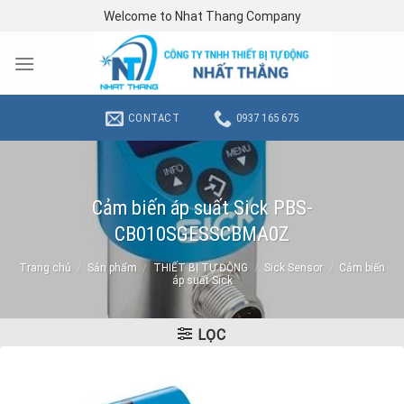
Skip
Welcome to Nhat Thang Company
to
content
CONTACT
0937 165 675
Cảm biến áp suất Sick PBS-
CB010SGESSCBMA0Z
Trang chủ
/
Sản phẩm
/
THIẾT BỊ TỰ ĐỘNG
/
Sick Sensor
/
Cảm biến
áp suất Sick
LỌC