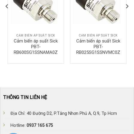
CẢM BIẾN ÁP SUẤT SICK
CẢM BIẾN ÁP SUẤT SICK
Cảm biến áp suất Sick
Cảm biến áp suất Sick
PBT-
PBT-
RB600SG1SSNAMA0Z
RB025SG1SSNVMC0Z
THÔNG TIN LIÊN HỆ
Địa Chỉ: 40 Đường D2, P.Tăng Nhơn Phú A, Q.9, Tp Hcm
Hotline:
0937 165 675