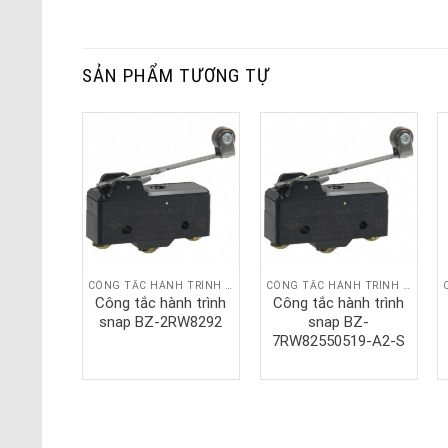
SẢN PHẨM TƯƠNG TỰ
CÔNG TẮC HÀNH TRÌNH SNAP
CÔNG TẮC HÀNH TRÌNH SNAP
CÔNG TẮC HÀNH TRÌNH SNAP
nh trình
Công tắc hành trình
Công tắc hành trình
A-2RV22-
snap BZ-2RW8292
snap BZ-
7RW82550519-A2-S