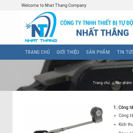
Skip
Welcome to Nhat Thang Company
to
content
TRANG CHỦ
GIỚI THIỆU
SẢN PHẨM
TIN TỨ
Trang chủ
/
Sản phẩm
1.:
Công t
Công t
Kích th