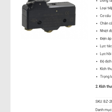
Dòng tả
Loại ti
Cơ cấu 
Chân cắ
Nhiệt độ
Điện áp
Lực tác
Lực hồi 
Độ dịch
Kích th
Trọng lư
2. Kích th
SKU:
BZ-2
Danh mục