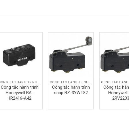
CÔNG TẮC HÀNH TRÌNH SNAP
CÔNG TẮC HÀNH TRÌNH SNAP
Công tắc hành trình
Công tắc hành trình
Công tắc hàn
Honeywell BA-
snap BZ-3YWT82
Honeywell
1R2416-A42
2RV223