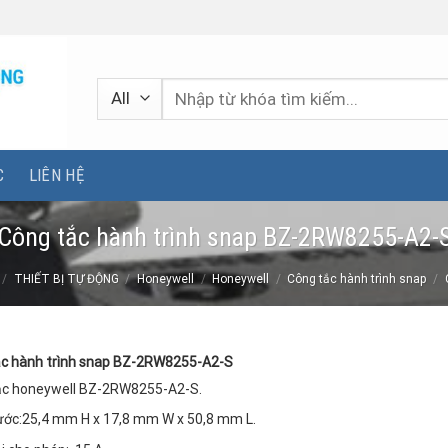
Tìm
kiếm:
C
LIÊN HỆ
Công tắc hành trình snap BZ-2RW8255-A2-
/
THIẾT BỊ TỰ ĐỘNG
/
Honeywell
/
Honeywell
/
Công tắc hành trình snap
/
ắc hành trình snap BZ-2RW8255-A2-S
ắc honeywell BZ-2RW8255-A2-S.
ước:25,4 mm H x 17,8 mm W x 50,8 mm L.