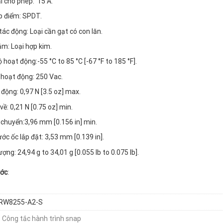
i cho phép: 15 A.
ếp điểm: SPDT.
tác động: Loại cần gạt có con lăn.
m: Loại hợp kim.
 hoạt động:-55 °C to 85 °C [-67 °F to 185 °F].
 hoạt động: 250 Vac.
 động:
0,97 N [3.5 oz] max.
về: 0,21 N [0.75 oz] min.
 chuyển:3,96 mm [0.156 in] min.
ước ốc lắp đặt: 3,53 mm [0.139 in].
ợng: 24,94 g to 34,01 g [0.055 lb to 0.075 lb].
ước
:
RW8255-A2-S
:
Công tắc hành trình snap