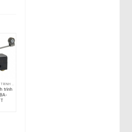
CÔNG TẮC HÀNH TRÌNH SNAP
CÔNG TẮC HÀNH TRÌNH SNAP
h trình
Basic switches
 BA-
V15H16-EP200
3T