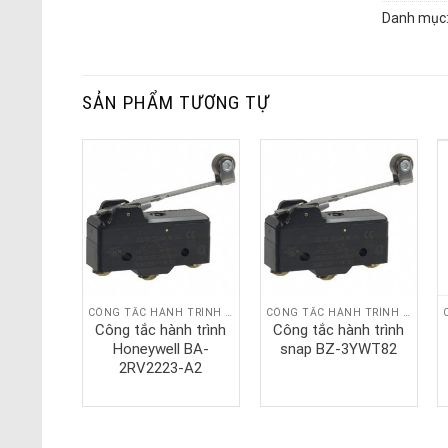
Danh mục
SẢN PHẨM TƯƠNG TỰ
CÔNG TẮC HÀNH TRÌNH SNAP
CÔNG TẮC HÀNH TRÌNH SNAP
CÔNG TẮC HÀNH TRÌNH SNAP
nh trình
Công tắc hành trình
Công tắc hành trình
RW8292
Honeywell BA-
snap BZ-3YWT82
2RV2223-A2