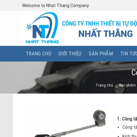
Skip
Welcome to Nhat Thang Company
to
content
TRANG CHỦ
GIỚI THIỆU
SẢN PHẨM
TIN TỨ
C
Trang chủ
/
Sản phẩm
1.:
Công t
Công t
Kích th