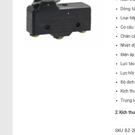
Dòng tả
Loại ti
Cơ cấu 
Chân cắ
Nhiệt độ
Điện áp
Lực tác
Lực hồi 
Độ dịch
Kích th
Trọng lư
2. Kích th
SKU:
BZ-2