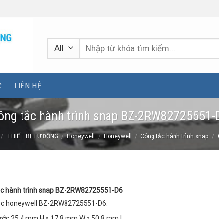
Tìm
kiếm:
C
LIÊN HỆ
ông tắc hành trình snap BZ-2RW82725551-
/
THIẾT BỊ TỰ ĐỘNG
/
Honeywell
/
Honeywell
/
Công tắc hành trình snap
/
ắc hành trình snap BZ-2RW82725551-D6
ắc honeywell BZ-2RW82725551-D6.
ước:25,4 mm H x 17,8 mm W x 50,8 mm L.