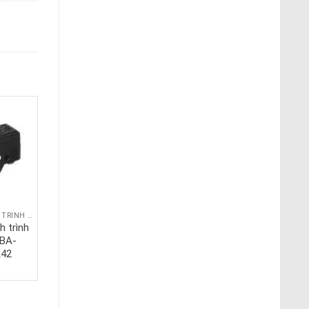
CÔNG TẮC HÀNH TRÌNH SNAP
CÔNG TẮC HÀNH TRÌNH SNAP
h trình
Công tắc hành trình
 BA-
Honeywell BA-2RV22-
A42
D81