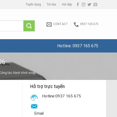
Tuyển dụng
Tài liệu
Hỏi đáp
CONTACT
0937 165 675
Hotline:
0937 165 675
D6
Công tắc hành trình snap
Hỗ trợ trực tuyến
Hotline:0937 165 675
Email