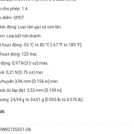
i cho phép: 1 A.
ếp điểm: SPDT.
tác động: Loại cần gạt có con lăn.
m: Loại kết nối nhanh.
 hoạt động:-55 °C to 85 °C [-67 °F to 185 °F].
 hoạt động: 125 Vac.
 động:
0,97 N [3.5 oz] max.
về: 0,21 N [0.75 oz] min.
 chuyển:3,96 mm [0.156 in] min.
ước ốc lắp đặt: 3,53 mm [0.139 in].
ợng: 24,94 g to 34,01 g [0.055 lb to 0.075 lb].
ước
:
RW82725551-D6