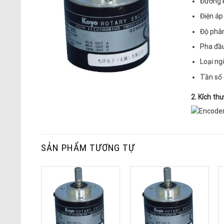
Đường 
Điện áp
Độ phân
Pha đầu 
Loại ngõ
Tần số 
2. Kích th
SẢN PHẨM TƯƠNG TỰ