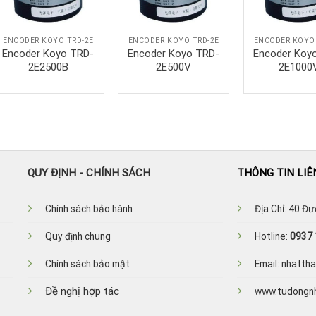
ENCODER KOYO TRD-2E
ENCODER KOYO TRD-2E
ENCODER KOYO 
Encoder Koyo TRD-
Encoder Koyo TRD-
Encoder Koy
2E2500B
2E500V
2E1000
QUY ĐỊNH - CHÍNH SÁCH
THÔNG TIN LIÊ
Ch
ính sách bảo hành
Địa Chỉ: 40 Đ
Quy định chung
Hotline:
0937 
Chính sách bảo mật
Email: nhatt
Đề nghị hợp tác
www.tudongn