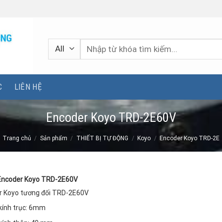
Tìm
kiếm:
C
LIÊN HỆ
Encoder Koyo TRD-2E60V
Trang chủ
/
Sản phẩm
/
THIẾT BỊ TỰ ĐỘNG
/
Koyo
/
Encoder Koyo TRD-2E
Encoder Koyo TRD-2E60V
r Koyo tương đối TRD-2E60V
kính trục: 6mm