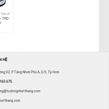
TRD-2E
ENCODER KOYO TRD-2E
o TRD-
Encoder Koyo TRD-
V
2E1200B
N HỆ
ường D2, P.Tăng Nhơn Phú A, Q.9, Tp Hcm
165 675
hang@tudongnhatthang.com
hatthang.com