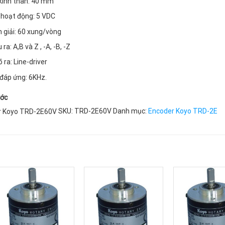
kính thân: 40 mm
 hoạt động: 5 VDC
 giải: 60 xung/vòng
ra: A,B và Z , -A, -B, -Z
 ra: Line-driver
đáp ứng: 6KHz.
ước
SKU:
TRD-2E60V
Danh mục:
Encoder Koyo TRD-2E