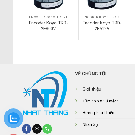
O TRD-2E
ENCODER KOYO TRD-2E
ENCODER KOYO TRD-2E
yo TRD-
Encoder Koyo TRD-
Encoder Koyo TRD-
V
2E800V
2E512V
VỀ CHÚNG TỐI
Giới thiệu
Tầm nhìn & Sứ mệnh
Hướng Phát triển
Nhân Sự