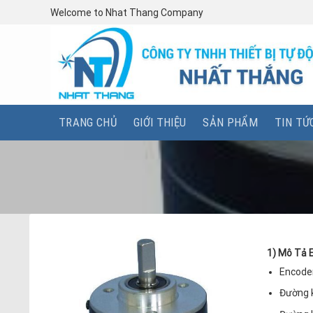
Skip
Welcome to Nhat Thang Company
to
content
TRANG CHỦ
GIỚI THIỆU
SẢN PHẨM
TIN TỨ
1) Mô Tả
Encode
Đường 