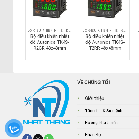
BỘ ĐIỀU KHIỂN NHIỆT ĐỘ AUTONICS
BỘ ĐIỀU KHIỂN NHIỆT ĐỘ AUTONICS
BỘ ĐIỀU KHIỂN NHIỆT ĐỘ AUTONICS
n nhiệt
Bộ điều khiển nhiệt
Bộ điều khiển nhiệt
s TK4S-
độ Autonics TK4S-
độ Autonics TK4S-
x48mm
R2CR 48x48mm
T2RR 48x48mm
VỀ CHÚNG TỐI
Giới thiệu
Tầm nhìn & Sứ mệnh
Hướng Phát triển
Nhân Sự