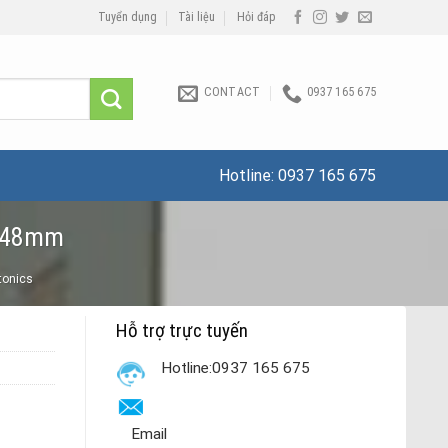
Tuyển dụng
Tài liệu
Hỏi đáp
CONTACT
0937 165 675
Hotline:
0937 165 675
8x48mm
utonics
Hỗ trợ trực tuyến
Hotline:0937 165 675
Email