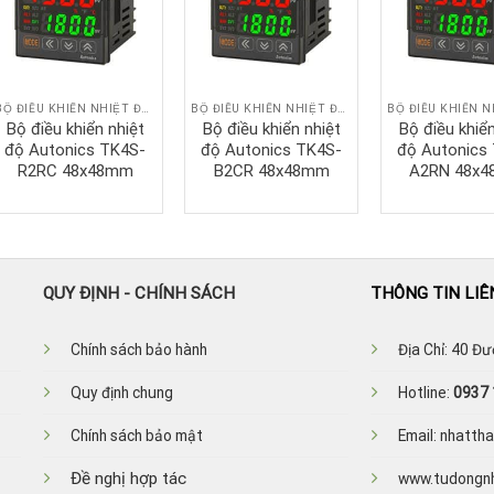
BỘ ĐIỀU KHIỂN NHIỆT ĐỘ AUTONICS
BỘ ĐIỀU KHIỂN NHIỆT ĐỘ AUTONICS
Bộ điều khiển nhiệt
Bộ điều khiển nhiệt
Bộ điều khiển
độ Autonics TK4S-
độ Autonics TK4S-
độ Autonics
R2RC 48x48mm
B2CR 48x48mm
A2RN 48x
QUY ĐỊNH - CHÍNH SÁCH
THÔNG TIN LIÊ
Ch
ính sách bảo hành
Địa Chỉ: 40 Đ
Quy định chung
Hotline:
0937 
Chính sách bảo mật
Email: nhatt
Đề nghị hợp tác
www.tudongn