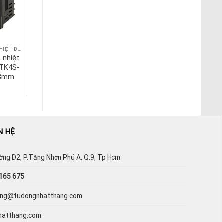
BỘ ĐIỀU KHIỂN NHIỆT ĐỘ AUTONICS
BỘ ĐIỀU KHIỂN NHIỆT ĐỘ AUTONICS
 nhiệt
Bộ điều khiển nhiệt
 TK4S-
độ Autonics TK4SP-
48mm
12CC 48x48mm
N HỆ
ường D2, P.Tăng Nhơn Phú A, Q.9, Tp Hcm
165 675
hang@tudongnhatthang.com
hatthang.com