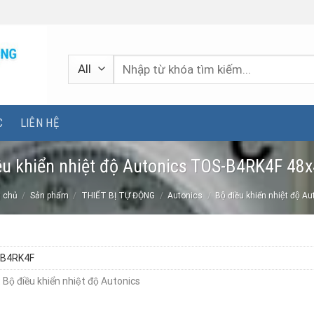
Tìm
kiếm:
C
LIÊN HỆ
ều khiển nhiệt độ Autonics TOS-B4RK4F 4
 chủ
/
Sản phẩm
/
THIẾT BỊ TỰ ĐỘNG
/
Autonics
/
Bộ điều khiển nhiệt độ A
B4RK4F
:
Bộ điều khiển nhiệt độ Autonics