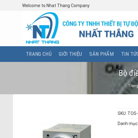
Skip
Welcome to Nhat Thang Company
to
content
TRANG CHỦ
GIỚI THIỆU
SẢN PHẨM
TIN TỨ
Bộ đi
Trang
SKU:
TOS-
Danh mục