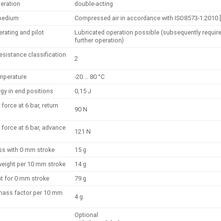
eration
double-acting
 medium
Compressed air in accordance with ISO8573-1:2010 [
rating and pilot
Lubricated operation possible (subsequently require
further operation)
esistance classification
2
mperature
-20 … 80 °C
gy in end positions
0,15 J
force at 6 bar, return
90 N
 force at 6 bar, advance
121 N
s with 0 mm stroke
15 g
weight per 10 mm stroke
14 g
ht for 0 mm stroke
79 g
mass factor per 10 mm
4 g
Optional