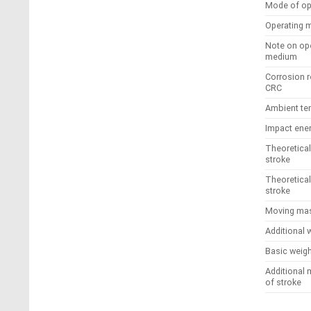
Mode of op
Operating
Note on ope
medium
Corrosion r
CRC
Ambient te
Impact ener
Theoretical 
stroke
Theoretical
stroke
Moving mas
Additional 
Basic weig
Additional 
of stroke