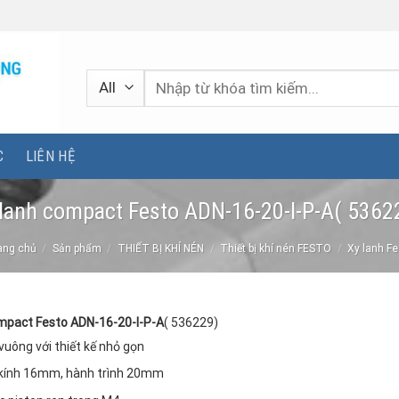
Tìm
kiếm:
C
LIÊN HỆ
lanh compact Festo ADN-16-20-I-P-A( 5362
ang chủ
/
Sản phẩm
/
THIẾT BỊ KHÍ NÉN
/
Thiết bị khí nén FESTO
/
Xy lanh F
mpact Festo ADN-16-20-I-P-A
( 536229)
vuông với thiết kế nhỏ gọn
kính 16mm, hành trình 20mm