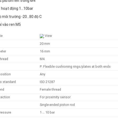
c piston ren trong M4
t hoạt động 1…10bar
ộ môi trường -20…80 độ C
í vào ren M5
te
View
20 mm
meter
16 mm
thread
M4
g
P: Flexible cushioning rings/plates at both ends
osition
Any
o standard
ISO 21287
 end
Female thread
tection
For proximity sensor
Single-ended piston rod
pressure
1 … 10 bar