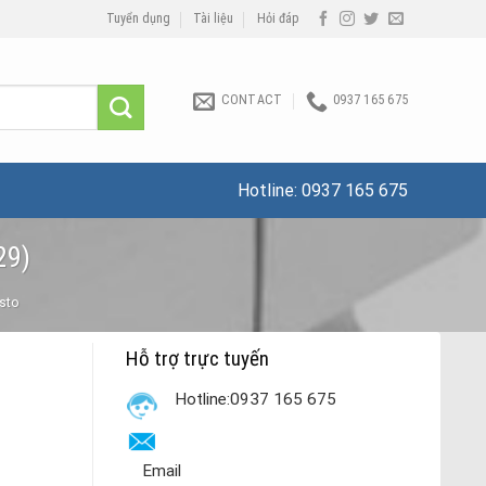
Tuyển dụng
Tài liệu
Hỏi đáp
CONTACT
0937 165 675
Hotline:
0937 165 675
29)
esto
Hỗ trợ trực tuyến
Hotline:0937 165 675
Email