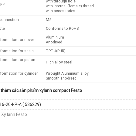
with through hole
ype
with internal (female) thread
with accessories
connection
M5
note
Conforms to RoHS
Aluminium
nformation for cover
Anodised
nformation for seals
TPE-U(PUR)
nformation for piston
High alloy steel
nformation for cylinder
Wrought Aluminium alloy
Smooth anodised
thêm các sản phẩm xylanh compact Festo
6-20-I-P-A ( 536229)
:
Xy lanh Festo