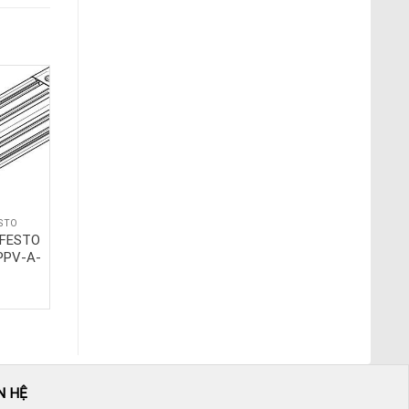
STO
XY LANH FESTO
 FESTO
Xylanh vuông FESTO
PPV-A-
DNC-50-160-PPV-A-
C180
N HỆ