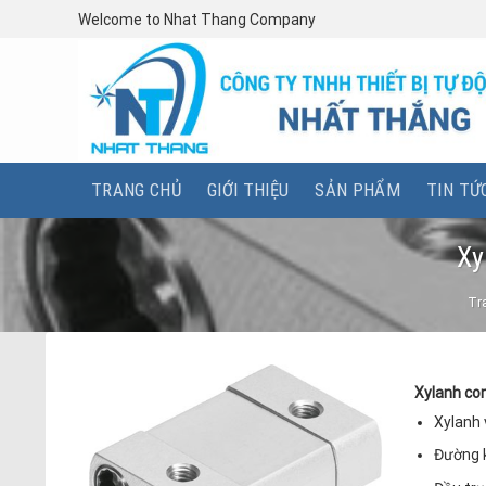
Skip
Welcome to Nhat Thang Company
to
content
TRANG CHỦ
GIỚI THIỆU
SẢN PHẨM
TIN TỨ
Xy
Tr
Xylanh co
Xylanh 
Đường 