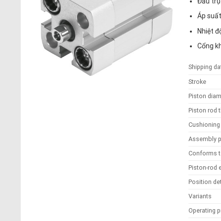
Đầu trụ
Áp suấ
Nhiệt đ
Cổng kh
Shipping da
Stroke
Piston dia
Piston rod 
Cushionin
Assembly p
Conforms t
Piston-rod
Position de
Variants
Operating 