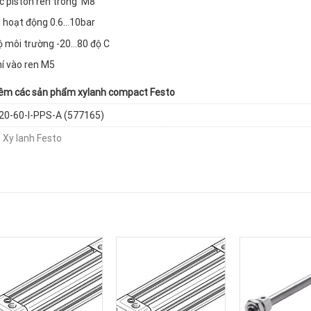
c piston ren trong M8
 hoạt động 0.6…10bar
ộ môi trường -20…80 độ C
í vào ren M5
m các sản phẩm xylanh compact Festo
20-60-I-PPS-A (577165)
:
Xy lanh Festo