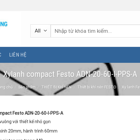
Tìm
kiếm:
C
LIÊN HỆ
Xylanh compact Festo ADN-20-60-I-PPS-A
ang chủ
/
Sản phẩm
/
THIẾT BỊ KHÍ NÉN
/
Thiết bị khí nén FESTO
/
Xy lanh F
mpact Festo ADN-20-60-I-PPS-A
vuông với thiết kế nhỏ gọn
kính 20mm, hành trình 60mm