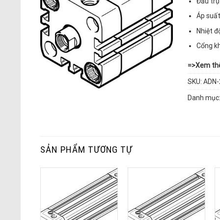
Đầu trụ
Áp suất
Nhiệt đ
Cổng kh
=>
Xem thê
SKU:
ADN-
Danh mục
SẢN PHẨM TƯƠNG TỰ