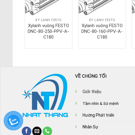
ESTO
XY LANH FESTO
XY LANH FESTO
g FESTO
Xylanh vuông FESTO
Xylanh vuông FESTO
PPV-A-
DNC-80-250-PPV-A-
DNC-80-160-PPV-A-
0
C180
C180
VỀ CHÚNG TỐI
Giới thiệu
Tầm nhìn & Sứ mệnh
Hướng Phát triển
Nhân Sự