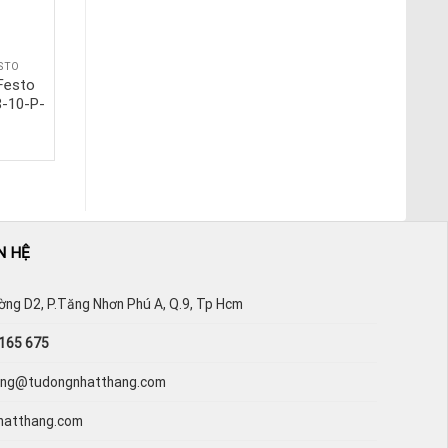
STO
XY LANH FESTO
 Festo
Xylanh vuông FESTO
-10-P-
DNC-100-50-PPV-A-
C180
N HỆ
ường D2, P.Tăng Nhơn Phú A, Q.9, Tp Hcm
165 675
hang@tudongnhatthang.com
hatthang.com