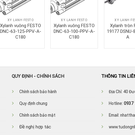
XY LANH FESTO
XY LANH FESTO
XY LANH FE
Xylanh vuông FESTO
Xylanh vuông FESTO
Xylanh tròn
DNC-63-125-PPV-A-
DNC-63-100-PPV-A-
19177 DSNU-8
C180
C180
A
QUY ĐỊNH - CHÍNH SÁCH
THÔNG TIN LIÊ
Ch
ính sách bảo hành
Địa Chỉ: 40 Đ
Quy định chung
Hotline:
0937 
Chính sách bảo mật
Email: nhatt
Đề nghị hợp tác
www.tudongn