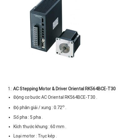
1.:
AC Stepping Motor & Driver Oriental RK564BCE-T30
Động cơ bước AC Oriental RK564BCE-T30 .
o
Độ phân giải / xung : 0.72
.
Số pha : 5 pha .
Kích thước khung : 60 mm .
Loại motor : Trục kép .