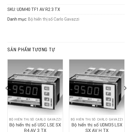
SKU:
UDM40 TF1 AV R2 3 TX
Danh mục:
Bộ hiển thị số Carlo Gavazzi
SẢN PHẨM TƯƠNG TỰ
BỘ HIỂN THỊ SỐ CARLO GAVAZZI
BỘ HIỂN THỊ SỐ CARLO GAVAZZI
Bộ hiển thị số USC LSE SX
Bộ hiển thị số UDM35 LSX
R4 AV 3 TX
SX AV H TX