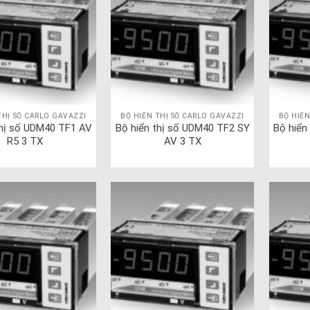
THỊ SỐ CARLO GAVAZZI
BỘ HIỂN THỊ SỐ CARLO GAVAZZI
BỘ HIỂN
thị số UDM40 TF1 AV
Bộ hiển thị số UDM40 TF2 SY
Bộ hiển
R5 3 TX
AV 3 TX