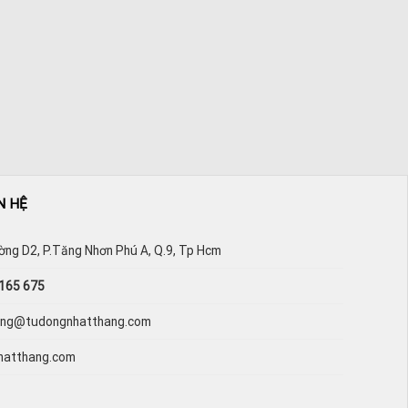
N HỆ
ường D2, P.Tăng Nhơn Phú A, Q.9, Tp Hcm
165 675
hang@tudongnhatthang.com
hatthang.com