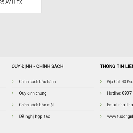
R5 AV H TX
QUY ĐỊNH - CHÍNH SÁCH
THÔNG TIN LIÊ
Ch
ính sách bảo hành
Địa Chỉ: 40 Đ
Quy định chung
Hotline:
0937 
Chính sách bảo mật
Email: nhatt
Đề nghị hợp tác
www.tudongn