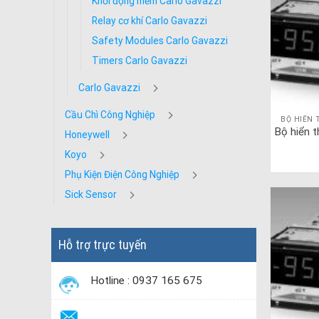
Khởi động mềm Carlo Gavazzi
Relay cơ khí Carlo Gavazzi
Safety Modules Carlo Gavazzi
Timers Carlo Gavazzi
Carlo Gavazzi
Cầu Chì Công Nghiệp
BỘ HIỂN 
Bộ hiển 
Honeywell
Koyo
Phụ Kiện Điện Công Nghiệp
Sick Sensor
Hỗ trợ trực tuyến
Hotline : 0937 165 675