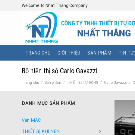
Skip
Welcome to Nhat Thang Company
to
content
TRANG CHỦ
GIỚI THIỆU
SẢN PHẨM
TIN TỨ
Bộ hiển thị số Carlo Gavazzi
Trang chủ
/
Sản phẩm
/
THIẾT BỊ TỰ ĐỘNG
/
Carlo Gavazzi
/
C
DANH MỤC SẢN PHẨM
Van MAC
THIẾT BỊ KHÍ NÉN