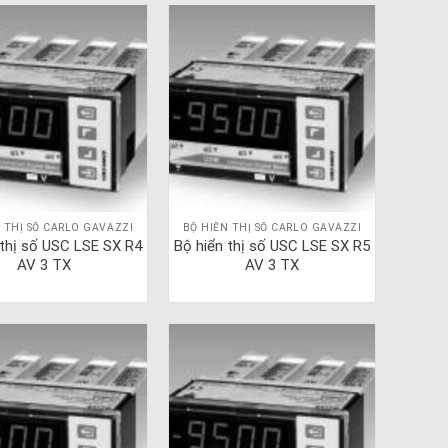
 THỊ SỐ CARLO GAVAZZI
BỘ HIỂN THỊ SỐ CARLO GAVAZZI
 thị số USC LSE SX R4
Bộ hiển thị số USC LSE SX R5
AV 3 TX
AV 3 TX