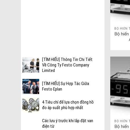
BỘ HIỂN 
ài
Bộ hiển
[TÌM HIỂU] Thông Tin Chi Tiết
Về Công Ty Festo Company
Limited
[TÌM HIỂU] Sự Hợp Tác Giữa
Festo Eplan
4 Tiêu chí để lựa chọn đồng hồ
đo áp suất phù hợp nhất
Các lưu ý trước khi lắp đặt van
BỘ HIỂN 
điện từ
Bộ hiển