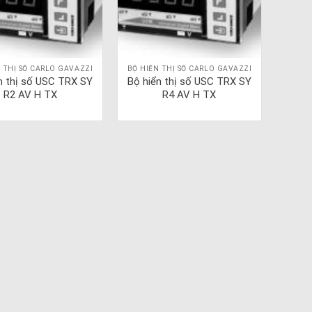
 THỊ SỐ CARLO GAVAZZI
BỘ HIỂN THỊ SỐ CARLO GAVAZZI
n thị số USC TRX SY
Bộ hiển thị số USC TRX SY
R2 AV H TX
R4 AV H TX