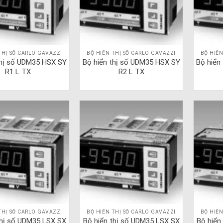
THỊ SỐ CARLO GAVAZZI
BỘ HIỂN THỊ SỐ CARLO GAVAZZI
BỘ HIỂN
thị số UDM35 HSX SY
Bộ hiển thị số UDM35 HSX SY
Bộ hiển
R1 L TX
R2 L TX
THỊ SỐ CARLO GAVAZZI
BỘ HIỂN THỊ SỐ CARLO GAVAZZI
BỘ HIỂN
thị số UDM35 LSX SX
Bộ hiển thị số UDM35 LSX SX
Bộ hiển