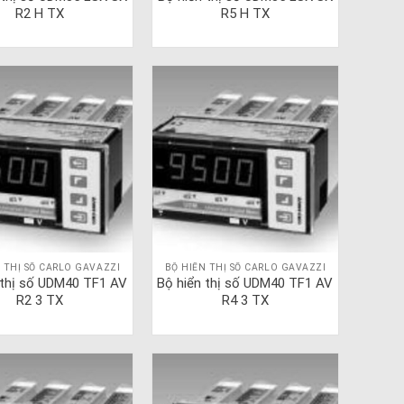
R2 H TX
R5 H TX
 THỊ SỐ CARLO GAVAZZI
BỘ HIỂN THỊ SỐ CARLO GAVAZZI
 thị số UDM40 TF1 AV
Bộ hiển thị số UDM40 TF1 AV
R2 3 TX
R4 3 TX