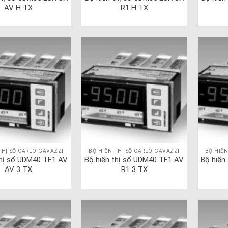
AV H TX
R1 H TX
THỊ SỐ CARLO GAVAZZI
BỘ HIỂN THỊ SỐ CARLO GAVAZZI
BỘ HIỂN
thị số UDM40 TF1 AV
Bộ hiển thị số UDM40 TF1 AV
Bộ hiển
AV 3 TX
R1 3 TX