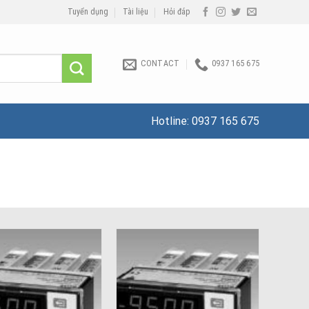
Tuyển dụng
Tài liệu
Hỏi đáp
CONTACT
0937 165 675
Hotline:
0937 165 675