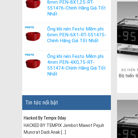
8mm PEN-8X1,25-RT-
551476-Chính Hãng Giá Tốt
Nhất
Ống khí nén Festo Mềm phi
6mm PEN-6X1-RT-551475-
Chính Hãng Giá Tốt Nhất
Ống khí nén Festo Mềm phi
4mm PEN-4X0,75-RT-
551474-Chính Hãng Giá Tốt
BỘ HIỂN 
Nhất
Bộ hiển 
Tin tức nổi bật
Hacked By Tempix 0day
HACKED BY TEMPIX Jembot Mawot Pejuh
Muncrat Dadi Anak [...]