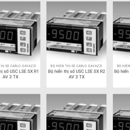
THỊ SỐ CARLO GAVAZZI
BỘ HIỂN THỊ SỐ CARLO GAVAZZI
BỘ HIỂN
thị số USC LSE SX R1
Bộ hiển thị số USC LSE SX R2
Bộ hiển
AV 3 TX
AV 3 TX