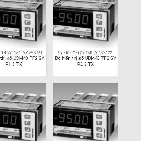
 THỊ SỐ CARLO GAVAZZI
BỘ HIỂN THỊ SỐ CARLO GAVAZZI
 thị số UDM40 TF2 SY
Bộ hiển thị số UDM40 TF2 SY
R1 3 TX
R2 3 TX