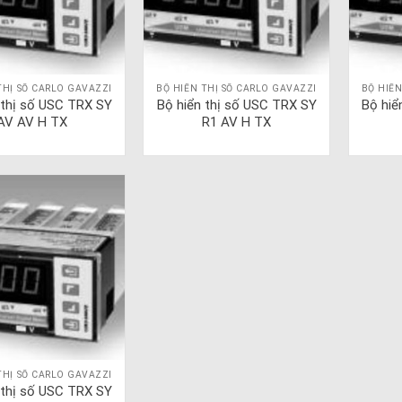
THỊ SỐ CARLO GAVAZZI
BỘ HIỂN THỊ SỐ CARLO GAVAZZI
BỘ HIỂN
 thị số USC TRX SY
Bộ hiển thị số USC TRX SY
Bộ hiể
AV AV H TX
R1 AV H TX
THỊ SỐ CARLO GAVAZZI
 thị số USC TRX SY