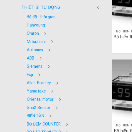
THIẾT BỊ TỰ ĐỘNG
Bộ đặt thời gian
Hanyoung
BỘ HIỂN 
Omron
Bộ hiển 
Mitsubishi
Autonics
ABB
Siemens
Fuji
Allen-Bradley
Yamatake
Oriental motor
SunX Sensor
BIẾN TẦN
BỘ ĐẾM COUNTER
BỘ HIỂN 
Bộ hiển 