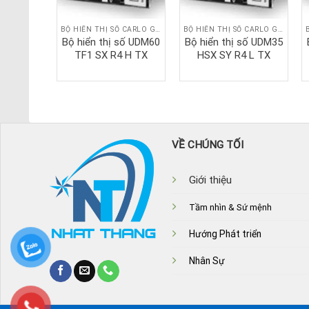
BỘ HIỂN THỊ SỐ CARLO GAVAZZI
BỘ HIỂN THỊ SỐ CARLO GAVAZZI
BỘ HIỂN THỊ SỐ CARLO GAVAZZI
số UDM40
Bộ hiển thị số UDM60
Bộ hiển thị số UDM35
 3 TX
TF1 SX R4 H TX
HSX SY R4 L TX
VỀ CHÚNG TỐI
Giới thiệu
Tầm nhìn & Sứ mệnh
Hướng Phát triển
Nhân Sự