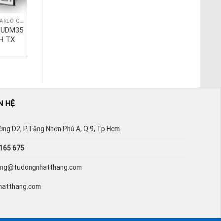
BỘ HIỂN THỊ SỐ CARLO GAVAZZI
BỘ HIỂN THỊ SỐ CARLO GAVAZZI
ố UDM35
Bộ hiển thị số UDM35
H TX
HSX SY R5 L TX
N HỆ
ường D2, P.Tăng Nhơn Phú A, Q.9, Tp Hcm
165 675
hang@tudongnhatthang.com
hatthang.com