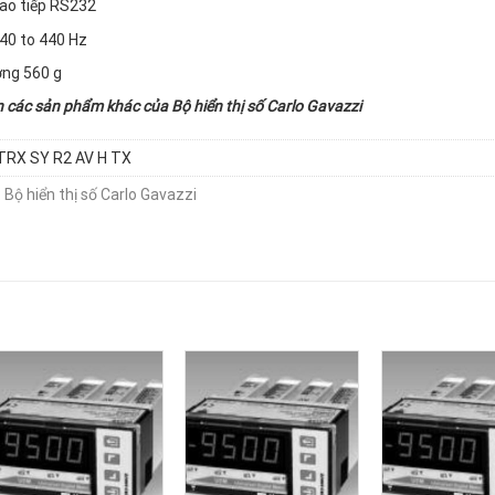
ao tiếp RS232
40 to 440 Hz
ợng 560 g
n các sản phẩm khác của
Bộ hiển thị số Carlo Gavazzi
TRX SY R2 AV H TX
:
Bộ hiển thị số Carlo Gavazzi