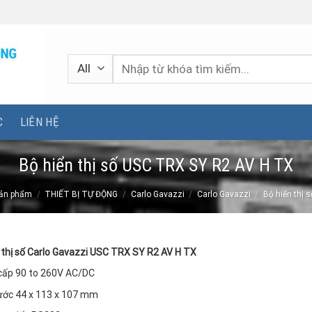
Tìm
kiếm:
C
LIÊN HỆ
Bộ hiển thị số USC TRX SY R2 AV H TX
ản phẩm
/
THIẾT BỊ TỰ ĐỘNG
/
Carlo Gavazzi
/
Carlo Gavazzi
/
Bộ hiển thị 
 thị số Carlo Gavazzi USC TRX SY R2 AV H TX
cấp 90 to 260V AC/DC
ước 44 x 113 x 107 mm