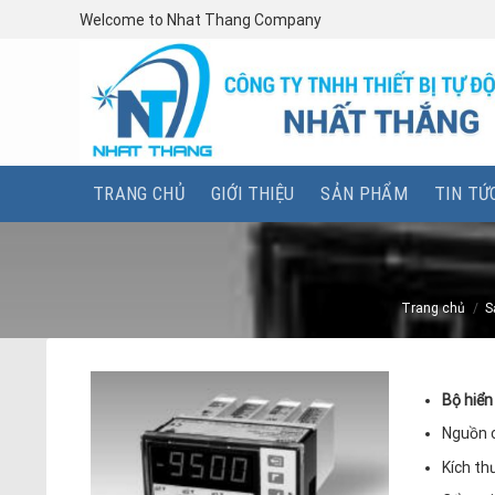
Skip
Welcome to Nhat Thang Company
to
content
TRANG CHỦ
GIỚI THIỆU
SẢN PHẨM
TIN TỨ
Trang chủ
/
S
Bộ hiển
Nguồn 
Kích th