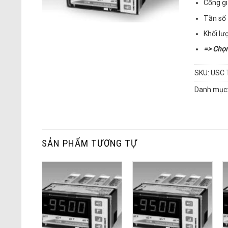
Cổng gi
Tần số 
Khối lư
=> Chọ
SKU:
USC 
Danh mục
SẢN PHẨM TƯƠNG TỰ