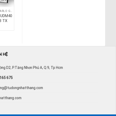
BỘ HIỂN THỊ SỐ CARLO GAVAZZI
BỘ HIỂN THỊ SỐ CARLO GAVAZZI
ố UDM40
Bộ hiển thị số USC
3 TX
LSE SX R4 AV 3 TX
N HỆ
ường D2, P.Tăng Nhơn Phú A, Q.9, Tp Hcm
165 675
hang@tudongnhatthang.com
hatthang.com