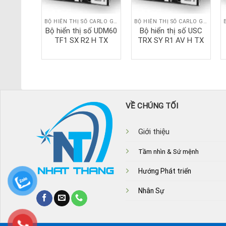
BỘ HIỂN THỊ SỐ CARLO GAVAZZI
BỘ HIỂN THỊ SỐ CARLO GAVAZZI
BỘ HIỂN THỊ SỐ CARLO GAVAZZI
số UDM40
Bộ hiển thị số UDM60
Bộ hiển thị số USC
 3 TX
TF1 SX R2 H TX
TRX SY R1 AV H TX
VỀ CHÚNG TỐI
Giới thiệu
Tầm nhìn & Sứ mệnh
Hướng Phát triển
Nhân Sự