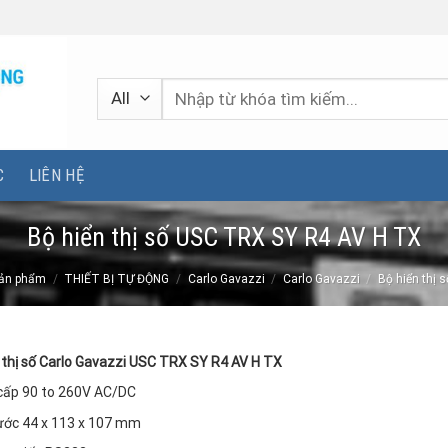
Tìm
kiếm:
C
LIÊN HỆ
Bộ hiển thị số USC TRX SY R4 AV H TX
ản phẩm
/
THIẾT BỊ TỰ ĐỘNG
/
Carlo Gavazzi
/
Carlo Gavazzi
/
Bộ hiển thị 
 thị số Carlo Gavazzi USC TRX SY R4 AV H TX
cấp 90 to 260V AC/DC
ước 44 x 113 x 107 mm