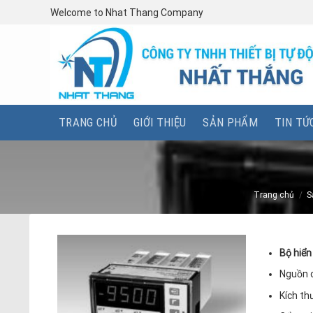
Skip
Welcome to Nhat Thang Company
to
content
TRANG CHỦ
GIỚI THIỆU
SẢN PHẨM
TIN TỨ
Trang chủ
/
S
Bộ hiển
Nguồn 
Kích th