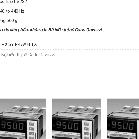
ao tiếp RS232
40 to 440 Hz
ợng 560 g
n các sản phẩm khác của
Bộ hiển thị số Carlo Gavazzi
TRX SY R4 AV H TX
:
Bộ hiển thị số Carlo Gavazzi