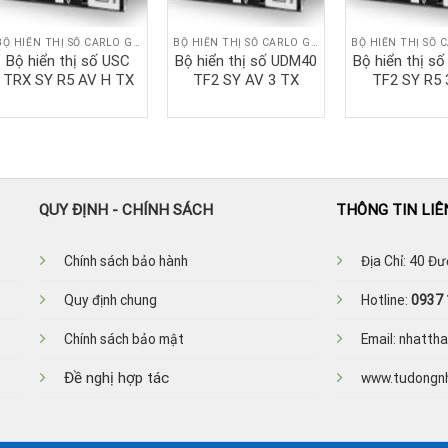
BỘ HIỂN THỊ SỐ CARLO GAVAZZI
BỘ HIỂN THỊ SỐ CARLO GAVAZZI
Bộ hiển thị số USC
Bộ hiển thị số UDM40
Bộ hiển thị s
TRX SY R5 AV H TX
TF2 SY AV 3 TX
TF2 SY R5 
QUY ĐỊNH - CHÍNH SÁCH
THÔNG TIN LIÊ
Ch
ính sách bảo hành
Địa Chỉ: 40 Đ
Quy định chung
Hotline:
0937 
Chính sách bảo mật
Email: nhatt
Đề nghị hợp tác
www.tudongn