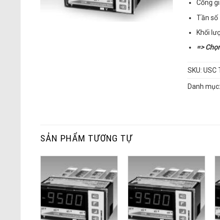
Cổng gi
Tần số 
Khối lư
=> Chọ
SKU:
USC 
Danh mục
SẢN PHẨM TƯƠNG TỰ