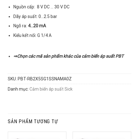
Nguồn cấp: 8 V DC … 30 V DC
Dãy áp suất: 0…2.5 bar
Ngõ ra:
4…20 mA
Kiểu kết nối: G 1/4 A
⇒
Chọn các mã sản phẩm khác của
cảm biến áp suất PBT
SKU:
PBT-RB2X5SG1SSNAMA0Z
Danh mục:
Cảm biến áp suất Sick
SẢN PHẨM TƯƠNG TỰ