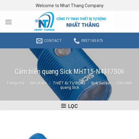
Skip
Welcome to Nhat Thang Company
to
content
CONTACT
0937 165 675
Cảm biến quang Sick MHT15-N4317S06
Trang chủ
/
Sản phẩm
/
THIẾT BỊ TỰ ĐỘNG
/
Sick Sensor
/
Cảm biến
quang Sick
LỌC