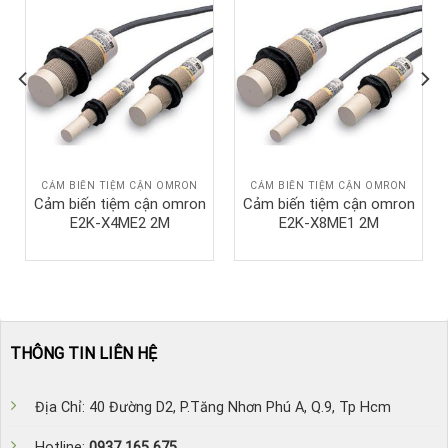
CẢM BIẾN TIỆM CẬN OMRON
CẢM BIẾN TIỆM CẬN OMRON
Cảm biến tiệm cận omron
Cảm biến tiệm cận omron
E2K-X4ME2 2M
E2K-X8ME1 2M
THÔNG TIN LIÊN HỆ
Địa Chỉ: 40 Đường D2, P.Tăng Nhơn Phú A, Q.9, Tp Hcm
Hotline:
0937 165 675