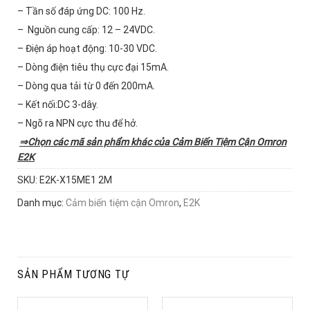
– Tần số đáp ứng DC: 100 Hz.
– Nguồn cung cấp: 12 – 24VDC.
– Điện áp hoạt động: 10-30 VDC.
– Dòng điện tiêu thụ cực đại 15mA.
– Dòng qua tải từ 0 đến 200mA.
– Kết nối:DC 3-dây.
– Ngõ ra NPN cực thu để hở.
⇒Chọn các mã sản phẩm khác của
Cảm Biến Tiệm Cận Omron
E2K
SKU:
E2K-X15ME1 2M
Danh mục:
Cảm biến tiệm cận Omron
,
E2K
SẢN PHẨM TƯƠNG TỰ