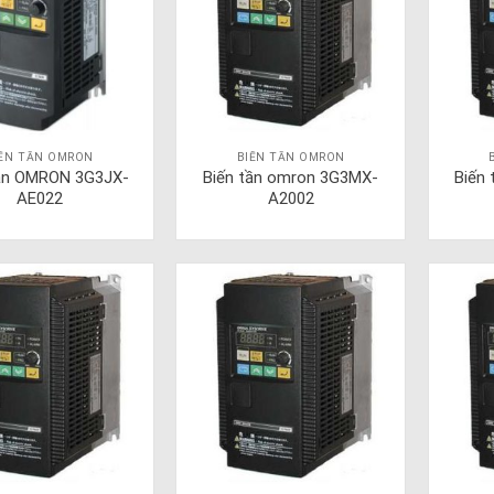
IẾN TẦN OMRON
BIẾN TẦN OMRON
tần OMRON 3G3JX-
Biến tần omron 3G3MX-
Biến
AE022
A2002