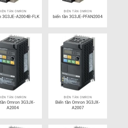
BIẾN TẦN OMRON
BIẾN TẦN OMRON
ần 3G3JE-A2004B-FLK
biến tần 3G3JE-PFAN2004
BIẾN TẦN OMRON
BIẾN TẦN OMRON
 tần Omron 3G3JX-
Biến tần Omron 3G3JX-
A2004
A2007