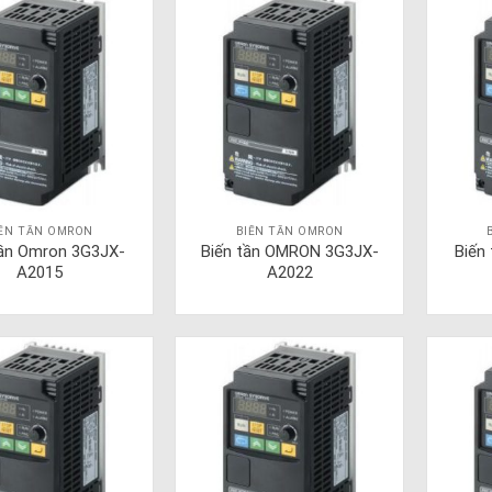
IẾN TẦN OMRON
BIẾN TẦN OMRON
tần Omron 3G3JX-
Biến tần OMRON 3G3JX-
Biến
A2015
A2022