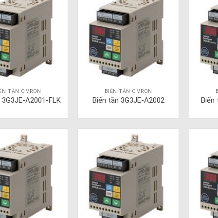
IẾN TẦN OMRON
BIẾN TẦN OMRON
n 3G3JE-A2001-FLK
Biến tần 3G3JE-A2002
Biến