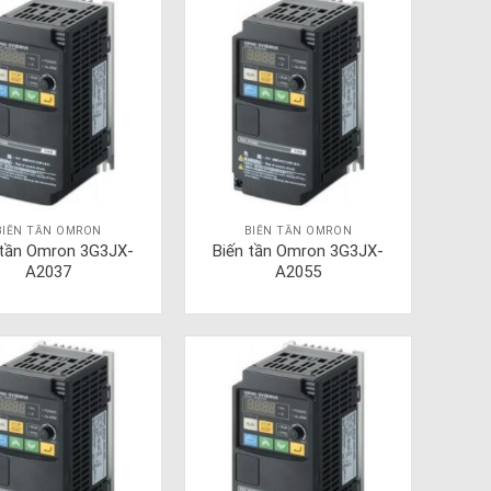
BIẾN TẦN OMRON
BIẾN TẦN OMRON
 tần Omron 3G3JX-
Biến tần Omron 3G3JX-
A2037
A2055