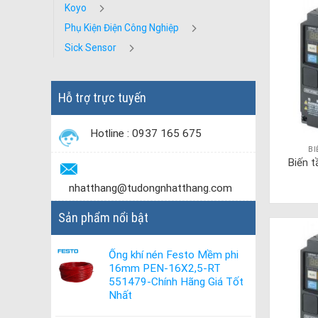
Koyo
Phụ Kiện Điện Công Nghiệp
Sick Sensor
Hỗ trợ trực tuyến
Hotline : 0937 165 675
B
Biến 
nhatthang@tudongnhatthang.com
Sản phẩm nổi bật
Ống khí nén Festo Mềm phi
16mm PEN-16X2,5-RT
551479-Chính Hãng Giá Tốt
Nhất