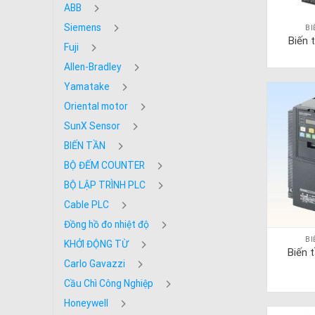
ABB
Siemens
B
Biến 
Fuji
Allen-Bradley
Yamatake
Oriental motor
SunX Sensor
BIẾN TẦN
BỘ ĐẾM COUNTER
BỘ LẬP TRÌNH PLC
Cable PLC
Đồng hồ đo nhiệt độ
B
KHỞI ĐỘNG TỪ
Biến 
Carlo Gavazzi
Cầu Chì Công Nghiệp
Honeywell