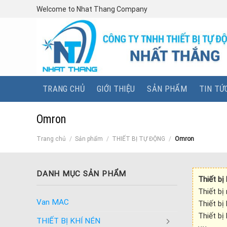
Skip
Welcome to Nhat Thang Company
to
content
TRANG CHỦ
GIỚI THIỆU
SẢN PHẨM
TIN TỨ
Omron
Trang chủ
/
Sản phẩm
/
THIẾT BỊ TỰ ĐỘNG
/
Omron
DANH MỤC SẢN PHẨM
Thiết bị
Thiết bị
Van MAC
Thiết bị
Thiết bị
THIẾT BỊ KHÍ NÉN