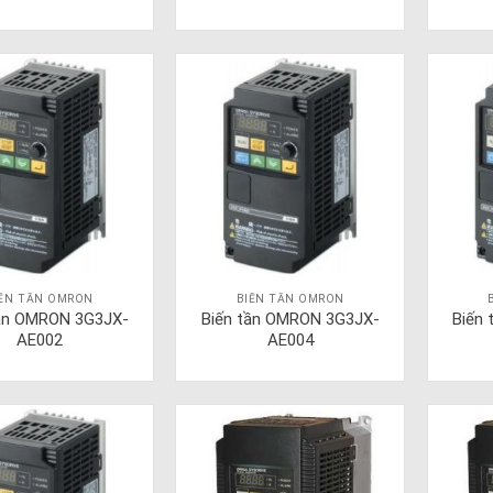
IẾN TẦN OMRON
BIẾN TẦN OMRON
tần OMRON 3G3JX-
Biến tần OMRON 3G3JX-
Biến
AE002
AE004