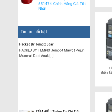
551474-Chính Hãng Giá Tốt
Nhất
Tin tức nổi bật
Hacked By Tempix 0day
HACKED BY TEMPIX Jembot Mawot Pejuh
Muncrat Dadi Anak [...]
B
Biến 
ài
[TÌM HIỂU] Thông Tin Chi Tiết