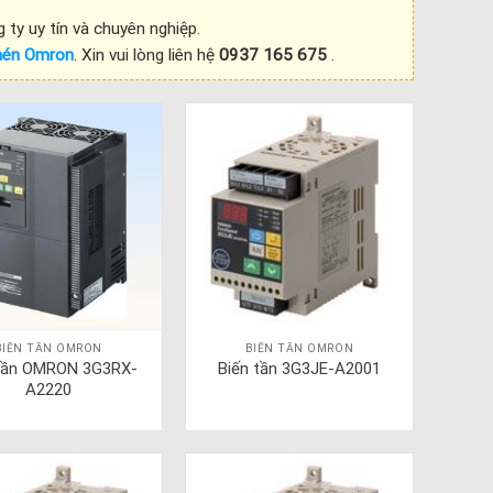
ty uy tín và chuyên nghiệp.
́ nén Omron
. Xin vui lòng liên hệ
0937 165 675
.
BIẾN TẦN OMRON
BIẾN TẦN OMRON
 tần OMRON 3G3RX-
Biến tần 3G3JE-A2001
A2220