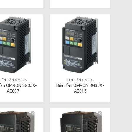
BIẾN TẦN OMRON
BIẾN TẦN OMRON
 tần OMRON 3G3JX-
Biến tần OMRON 3G3JX-
AE007
AE015