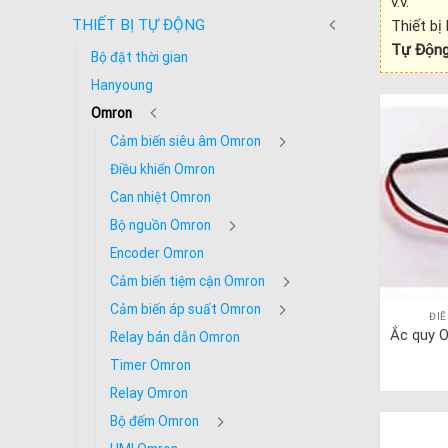
v.v.
THIẾT BỊ TỰ ĐỘNG
Thiết bị
Tự Độn
Bộ đặt thời gian
Hanyoung
Omron
Cảm biến siêu âm Omron
Điều khiển Omron
Can nhiệt Omron
Bộ nguồn Omron
Encoder Omron
Cảm biến tiệm cận Omron
Cảm biến áp suất Omron
ĐI
Ắc quy 
Relay bán dẫn Omron
Timer Omron
Relay Omron
Bộ đếm Omron