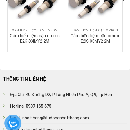
CẢM BIẾN TIỆM CẬN OMRON
CẢM BIẾN TIỆM CẬN OMRON
Cảm biến tiệm cận omron
Cảm biến tiệm cận omron
E2K-X4MY2 2M
E2K-X8MY2 2M
THÔNG TIN LIÊN HỆ
Địa Chỉ: 40 Đường D2, P.Tăng Nhơn Phú A, Q.9, Tp Hcm
Hotline:
0937 165 675
Email: nhatthang@tudongnhatthang.com
www.tudongnhatthang.com