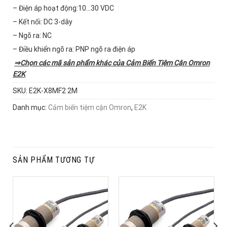
– Điện áp hoạt động:10…30 VDC
– Kết nối: DC 3-dây
– Ngõ ra: NC
– Điều khiển ngõ ra: PNP ngõ ra điện áp
⇒Chọn các mã sản phẩm khác của
Cảm Biến Tiệm Cận Omron
E2K
SKU:
E2K-X8MF2 2M
Danh mục:
Cảm biến tiệm cận Omron
,
E2K
SẢN PHẨM TƯƠNG TỰ