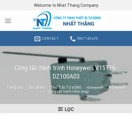
Skip
Welcome to Nhat Thang Company
to
content
CONTACT
0937 165 675
Công tắc hành trình Honeywell V15T16-
DZ100A03
Trang chủ
/
Sản phẩm
/
THIẾT BỊ TỰ ĐỘNG
/
Honeywell
/
Honeywell
/
Công tắc hành trình snap
LỌC