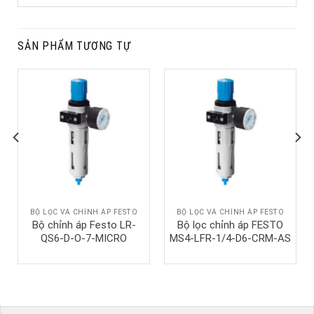
SẢN PHẨM TƯƠNG TỰ
BỘ LỌC VÀ CHỈNH ÁP FESTO
BỘ LỌC VÀ CHỈNH ÁP FESTO
Bộ chỉnh áp Festo LR-
Bộ lọc chỉnh áp FESTO
QS6-D-O-7-MICRO
MS4-LFR-1/4-D6-CRM-AS