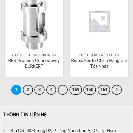
THIẾT BỊ KHÍ NÉN BURKERT
THIẾT BỊ KHÍ NÉN FESTO
BBS Process Connectivity
Bionic Festo Chính Hãng Giá
BURKERT
Tốt Nhất
1
2
3
4
…
159
160
161
THÔNG TIN LIÊN HỆ
Địa Chỉ: 40 Đường D2, P.Tăng Nhơn Phú A, Q.9, Tp Hcm