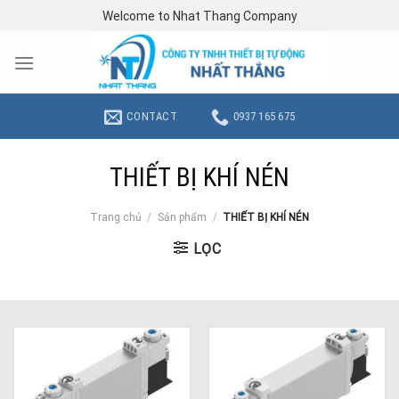
Skip
Welcome to Nhat Thang Company
to
content
CONTACT
0937 165 675
THIẾT BỊ KHÍ NÉN
Trang chủ
/
Sản phẩm
/
THIẾT BỊ KHÍ NÉN
LỌC