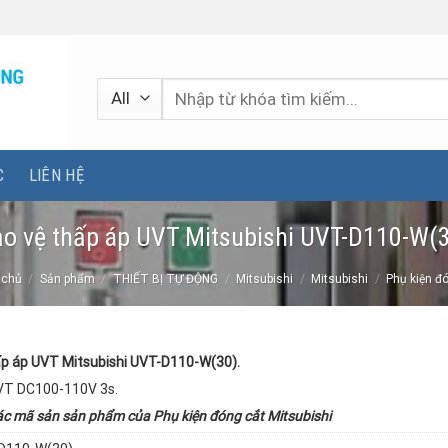
Tìm
kiếm:
C
LIÊN HỆ
o vệ thấp áp UVT Mitsubishi UVT-D110-W(
 chủ
/
Sản phẩm
/
THIẾT BỊ TỰ ĐỘNG
/
Mitsubishi
/
Mitsubishi
/
Phụ kiện đ
ấp áp UVT Mitsubishi UVT-D110-W(30).
UVT DC100-110V 3s.
ác mã sản sản phẩm của
Phụ kiện đóng cắt Mitsubishi