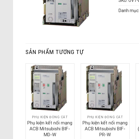
SKU:
UVT-
Danh mục
SẢN PHẨM TƯƠNG TỰ
NG CẮT
PHỤ KIỆN ĐÓNG CẮT
PHỤ KIỆN ĐÓNG CẮT
m phụ
Phụ kiện kết nối mạng
Phụ kiện kết nối mạng
Switch)
ACB Mitsubishi BIF-
ACB Mitsubishi BIF-
 AX-2-W
MD-W
PR-W