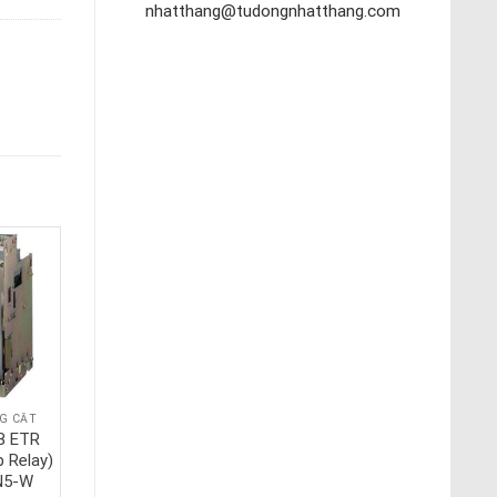
nhatthang@tudongnhatthang.com
G CẮT
PHỤ KIỆN ĐÓNG CẮT
B ETR
Phụ kiện ACB ETR
p Relay)
(Electronic Trip Relay)
 N5-W
Mitsubishi WM2-W