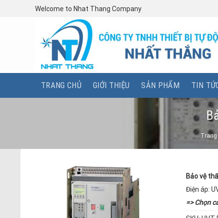
Skip
Welcome to Nhat Thang Company
to
content
TRANG CHỦ
GIỚI THIỆU
SẢN PHẨM
TIN TỨ
Bả
Trang
Bảo vệ th
Điện áp: 
=> Chọn c