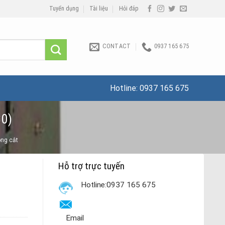
Tuyển dụng
Tài liệu
Hỏi đáp
CONTACT
0937 165 675
Hotline:
0937 165 675
30)
óng cắt
Hỗ trợ trực tuyến
Hotline:0937 165 675
Email