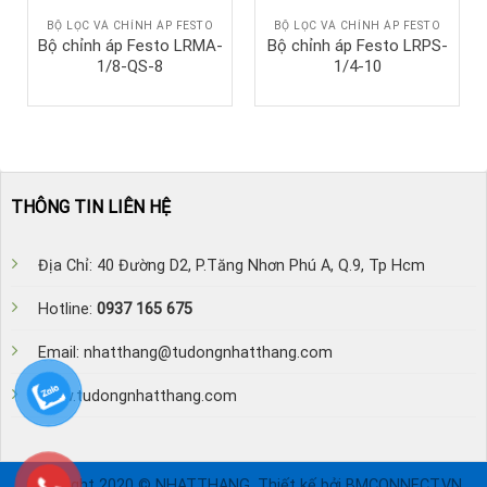
BỘ LỌC VÀ CHỈNH ÁP FESTO
BỘ LỌC VÀ CHỈNH ÁP FESTO
Bộ chỉnh áp Festo LRMA-
Bộ chỉnh áp Festo LRPS-
1/8-QS-8
1/4-10
THÔNG TIN LIÊN HỆ
Địa Chỉ: 40 Đường D2, P.Tăng Nhơn Phú A, Q.9, Tp Hcm
Hotline:
0937 165 675
Email: nhatthang@tudongnhatthang.com
www.tudongnhatthang.com
Copyright 2020 © NHATTHANG. Thiết kế bởi BMCONNECT.VN