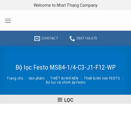
Skip
Welcome to Nhat Thang Company
to
content
CONTACT
0937 165 675
Bộ lọc Festo MSB4-1/4-C3-J1-F12-WP
Trang chủ
/
Sản phẩm
/
THIẾT BỊ KHÍ NÉN
/
Thiết bị khí nén FESTO
/
Bộ lọc và chỉnh áp Festo
LỌC