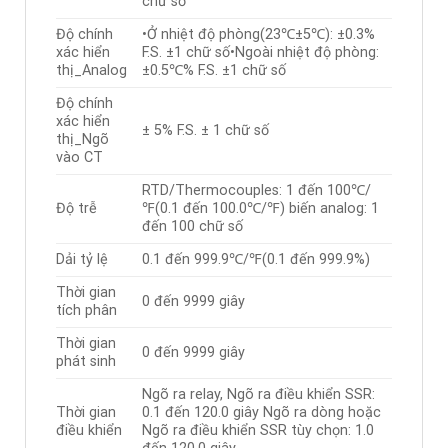
chữ số
Độ chính
•Ở nhiệt độ phòng(23℃±5℃): ±0.3%
xác hiển
F.S. ±1 chữ số•Ngoài nhiệt độ phòng:
thị_Analog
±0.5℃% F.S. ±1 chữ số
Độ chính
xác hiển
± 5% F.S. ± 1 chữ số
thị_Ngõ
vào CT
RTD/Thermocouples: 1 đến 100℃/
Độ trễ
℉(0.1 đến 100.0℃/℉) biến analog: 1
đến 100 chữ số
Dải tỷ lệ
0.1 đến 999.9℃/℉(0.1 đến 999.9%)
Thời gian
0 đến 9999 giây
tích phân
Thời gian
0 đến 9999 giây
phát sinh
Ngõ ra relay, Ngõ ra điều khiển SSR:
Thời gian
0.1 đến 120.0 giây Ngõ ra dòng hoặc
điều khiển
Ngõ ra điều khiển SSR tùy chọn: 1.0