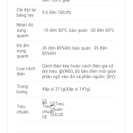
đến 120.0 giây
Cài đặt lại
0.0 đến 100.0%
bằng tay
Nhiệt độ
xung
-10 đến 50℃, bảo quản: -20 đến 60℃
quanh
Độ ẩm
35 đến 85%RH, bảo quản : 35 đến
xung
85%RH
quanh
Cách điện kép hoặc cách điện gia cố
Loại cách
(ký hiệu: @(INS), độ bền điện môi giữa
điện
phần ngõ vào đo và phần nguồn: 2kV)
Trọng
Xấp xỉ 211g(Xấp xỉ 141g)
lượng
Tiêu
chuẩn