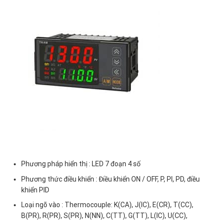
Phương pháp hiển thị : LED 7 đoạn 4 số
Phương thức điều khiển : Điều khiển ON / OFF, P, PI, PD, điều
khiển PID
Loại ngõ vào : Thermocouple: K(CA), J(IC), E(CR), T(CC),
B(PR), R(PR), S(PR), N(NN), C(TT), G(TT), L(IC), U(CC),