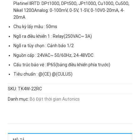
Platinel IIRTD: DPt100Ω, DPt50Ω, JPt100Ω, Cu100Ω, Cu50Ω,
Nikel 120ΩAnalog: 0-100mV, 0-5V, 1-5V, 0-10V0-20mA, 4-
20mA
Chu kỳ lấy mẫu : 50ms
Ngõ ra điều khiển 1 : Relay(250VAC~ 3A)
Ngõ ra tùy chọn : Cảnh báo 1/2
Nguồn cấp : 24VAC~ 50/60Hz, 24-48VDC
Cấu trúc bảo vệ : IP65(bảng điều khiển phía trước)
Tiêu chuẩn : @(CE) @(CULUS)
SKU:
TK4W-22RC
Danh mục:
Bộ Đặt thời gian Autonics
MÔ TẢ