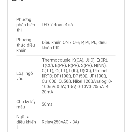
Phương
pháp hiển
LED 7 đoạn 4 số
thị
Phương
Điều khiển ON / OFF, P, PI, PD, điều
thức điều
khiển PID
khiển
Thermocouple: K(CA), J(IC), E(CR),
T(CC), B(PR), R(PR), S(PR), N(NN),
C(TT), G(TT), L(IC), U(CC), Platinel
Loại ngõ
IIRTD: DPt100Ω, DPt50Ω, JPt100Ω,
vào
Cu100Ω, Cu50Ω, Nikel 120ΩAnalog: 0-
100mV, 0-5V, 1-5V, 0-10V0-20mA, 4-
20mA
Chu kỳ lấy
50ms
mẫu
Ngõ ra
điều khiển
Relay(250VAC~ 3A)
1