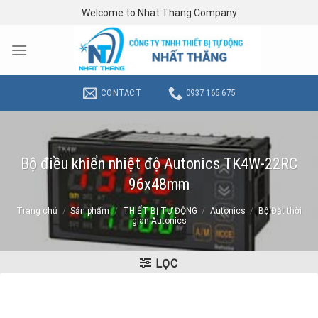
Skip
Welcome to Nhat Thang Company
to
content
CONTACT
0937 165 675
Bộ điều khiển nhiệt độ Autonics TK4W-22RC
96x48mm
Trang chủ
/
Sản phẩm
/
THIẾT BỊ TỰ ĐỘNG
/
Autonics
/
Bộ Đặt thời
gian Autonics
LỌC