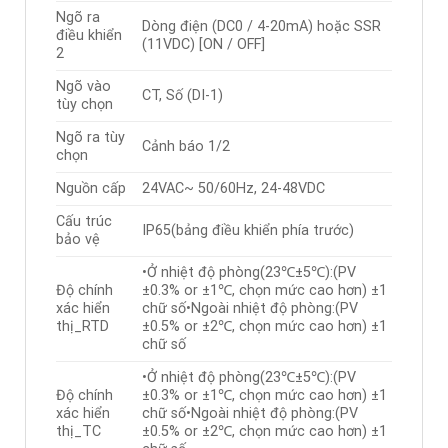
Ngõ ra
Dòng điện (DC0 / 4-20mA) hoặc SSR
điều khiển
(11VDC) [ON / OFF]
2
Ngõ vào
CT, Số (DI-1)
tùy chọn
Ngõ ra tùy
Cảnh báo 1/2
chọn
Nguồn cấp
24VAC~ 50/60Hz, 24-48VDC
Cấu trúc
IP65(bảng điều khiển phía trước)
bảo vệ
•Ở nhiệt độ phòng(23℃±5℃):(PV
Độ chính
±0.3% or ±1℃, chọn mức cao hơn) ±1
xác hiển
chữ số•Ngoài nhiệt độ phòng:(PV
thị_RTD
±0.5% or ±2℃, chọn mức cao hơn) ±1
chữ số
•Ở nhiệt độ phòng(23℃±5℃):(PV
Độ chính
±0.3% or ±1℃, chọn mức cao hơn) ±1
xác hiển
chữ số•Ngoài nhiệt độ phòng:(PV
thị_TC
±0.5% or ±2℃, chọn mức cao hơn) ±1