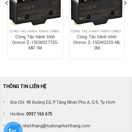
CÔNG TẮC HÀNH TRÌNH OMRON
CÔNG TẮC HÀNH TRÌNH OMRON
Công Tắc hành trình
Công Tắc hành trình
Omron Z-15GW227755-
Omron Z-15GW2255-ML
MR 1M
3M
THÔNG TIN LIÊN HỆ
Địa Chỉ: 40 Đường D2, P.Tăng Nhơn Phú A, Q.9, Tp Hcm
Hotline:
0937 165 675
Email: nhatthang@tudongnhatthang.com