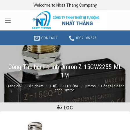
Skip
Welcome to Nhat Thang Company
to
content
CONTACT
0937 165 675
Công Tắc hành trình Omron Z-15GW2255-ML
1M
Trang chủ
/
Sản phẩm
/
THIẾT BỊ TỰ ĐỘNG
/
Omron
/
Công tắc hành
trình Omron
LỌC