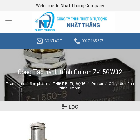
Skip
Welcome to Nhat Thang Company
to
content
CONTACT
0937 165 675
Công Tắc hành trình Omron Z-15GW32
Trang chủ
/
Sản phẩm
/
THIẾT BỊ TỰ ĐỘNG
/
Omron
/
Công tắc hành
trình Omron
LỌC