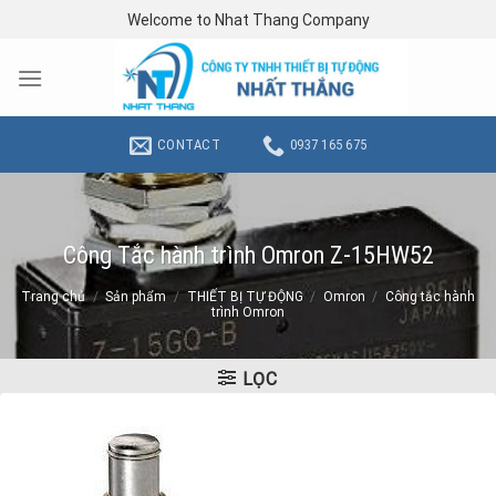
Skip
Welcome to Nhat Thang Company
to
content
CONTACT
0937 165 675
Công Tắc hành trình Omron Z-15HW52
Trang chủ
/
Sản phẩm
/
THIẾT BỊ TỰ ĐỘNG
/
Omron
/
Công tắc hành
trình Omron
LỌC