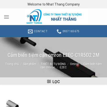
Skip
Welcome to Nhat Thang Company
to
content
CONTACT
0937 165 675
Cảm biến tiệm cận omron E2EC-C1R5D2 2M
Trang chủ
/
Sản phẩm
/
THIẾT BỊ TỰ ĐỘNG
/
Omron
/
Cảm biến tiệm
cận Omron
/
E2EC
LỌC