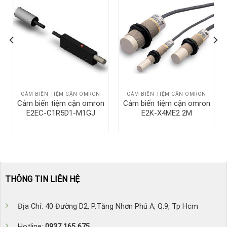
CẢM BIẾN TIỆM CẬN OMRON
CẢM BIẾN TIỆM CẬN OMRON
Cảm biến tiệm cận omron
Cảm biến tiệm cận omron
E2EC-C1R5D1-M1GJ
E2K-X4ME2 2M
THÔNG TIN LIÊN HỆ
Địa Chỉ: 40 Đường D2, P.Tăng Nhơn Phú A, Q.9, Tp Hcm
Hotline:
0937 165 675