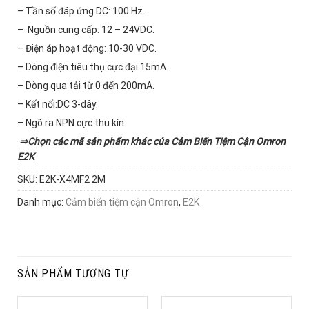
– Tần số đáp ứng DC: 100 Hz.
– Nguồn cung cấp: 12 – 24VDC.
– Điện áp hoạt động: 10-30 VDC.
– Dòng điện tiêu thụ cực đại 15mA.
– Dòng qua tải từ 0 đến 200mA.
– Kết nối:DC 3-dây.
– Ngõ ra NPN cực thu kín.
⇒Chọn các mã sản phẩm khác của
Cảm Biến Tiệm Cận Omron
E2K
SKU:
E2K-X4MF2 2M
Danh mục:
Cảm biến tiệm cận Omron
,
E2K
SẢN PHẨM TƯƠNG TỰ