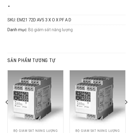
SKU:
EM21 72D AV5 3 X O X PF A D
Danh mục:
Bộ giám sát năng lượng
SẢN PHẨM TƯƠNG TỰ
BỘ GIÁM SÁT NĂNG LƯỢNG
BỘ GIÁM SÁT NĂNG LƯỢNG