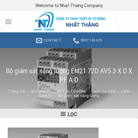
Skip
Welcome to Nhat Thang Company
to
content
CONTACT
0937 165 675
Bộ giám sát năng lượng EM21 72D AV5 3 X O X
PF A D
Trang chủ
/
Sản phẩm
/
THIẾT BỊ TỰ ĐỘNG
/
Carlo Gavazzi
/
Carlo
Gavazzi
/
Bộ giám sát năng lượng
LỌC