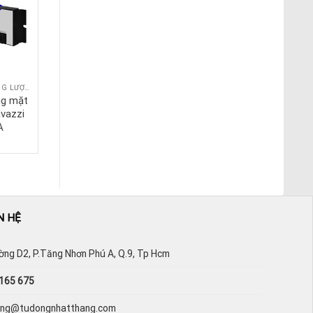
BỘ GIÁM SÁT NĂNG LƯỢNG
BỘ GIÁM SÁT NĂNG LƯỢNG
ng mặt
Bộ giám sát năng
avazzi
lượng WM12-96 AV6
A
3 B S
N HỆ
ường D2, P.Tăng Nhơn Phú A, Q.9, Tp Hcm
165 675
hang@tudongnhatthang.com