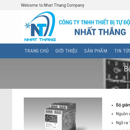
Skip
Welcome to Nhat Thang Company
to
content
TRANG CHỦ
GIỚI THIỆU
SẢN PHẨM
TIN TỨ
B
Trang chủ
/
Bộ giám
Nguồn 
Ngõ ra 