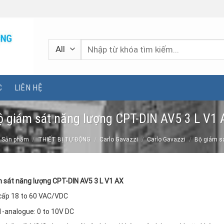
Tìm
kiếm:
C
LIÊN HỆ
ộ giám sát năng lượng CPT-DIN AV5 3 L V1 
Sản phẩm
/
THIẾT BỊ TỰ ĐỘNG
/
Carlo Gavazzi
/
Carlo Gavazzi
/
Bộ giám s
 sát năng lượng CPT-DIN AV5 3 L V1 AX
cấp 18 to 60 VAC/VDC
1-analogue: 0 to 10V DC