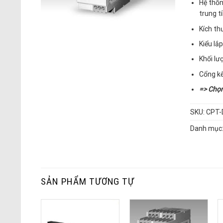
Hệ thốn
trung t
Kích th
Kiểu lắp
Khối lư
Cổng k
=> Chọ
SKU:
CPT-D
Danh mục
SẢN PHẨM TƯƠNG TỰ