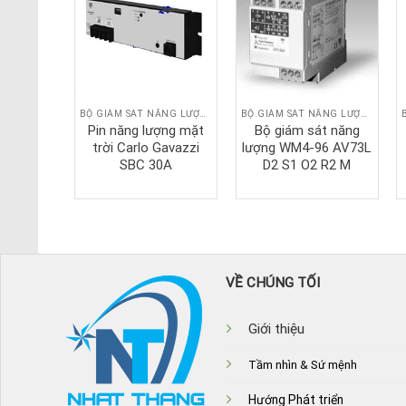
BỘ GIÁM SÁT NĂNG LƯỢNG
BỘ GIÁM SÁT NĂNG LƯỢNG
BỘ GIÁM SÁT NĂNG LƯỢNG
 số WM4-
Pin năng lượng mặt
Bộ giám sát năng
2 S1 D1
trời Carlo Gavazzi
lượng WM4-96 AV73L
M
SBC 30A
D2 S1 O2 R2 M
VỀ CHÚNG TỐI
Giới thiệu
Tầm nhìn & Sứ mệnh
Hướng Phát triển