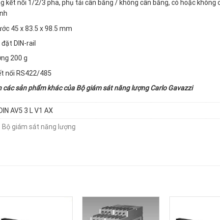
g kết nối 1/2/3 pha, phụ tải cân bằng / không cân bằng, có hoặc không 
ính
ước 45 x 83.5 x 98.5 mm
 đặt DIN-rail
ợng 200 g
ết nối RS422/485
n các sản phẩm khác của
Bộ giám sát năng lượng Carlo Gavazzi
IN AV5 3 L V1 AX
:
Bộ giám sát năng lượng