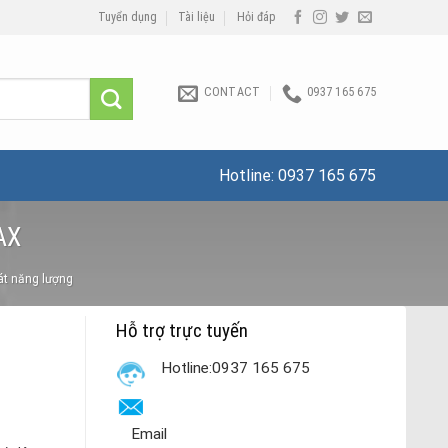
Tuyển dụng
Tài liệu
Hỏi đáp
CONTACT
0937 165 675
Hotline:
0937 165 675
AX
át năng lượng
Hỗ trợ trực tuyến
Hotline:0937 165 675
Email