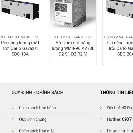
BỘ GIÁM SÁT NĂNG LƯỢNG
BỘ GIÁM SÁT NĂNG LƯỢNG
Pin năng lượng mặt
Bộ giám sát năng
Pin năng lượ
trời Carlo Gavazzi
lượng WM4-96 AV73L
trời Carlo G
SBC 10A
D2 S1 D2 R2 M
SBC 20
QUY ĐỊNH - CHÍNH SÁCH
THÔNG TIN LIÊ
Ch
ính sách bảo hành
Địa Chỉ: 40 Đ
Quy định chung
Hotline:
0937 
Chính sách bảo mật
Email: nhatt