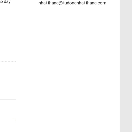
có dây
nhatthang@tudongnhatthang.com