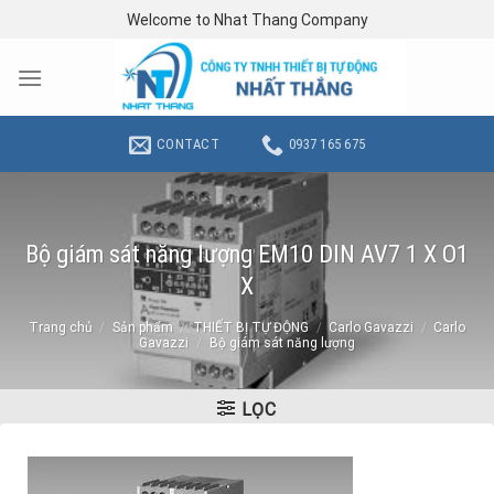
Skip
Welcome to Nhat Thang Company
to
content
CONTACT
0937 165 675
Bộ giám sát năng lượng EM10 DIN AV7 1 X O1
X
Trang chủ
/
Sản phẩm
/
THIẾT BỊ TỰ ĐỘNG
/
Carlo Gavazzi
/
Carlo
Gavazzi
/
Bộ giám sát năng lượng
LỌC