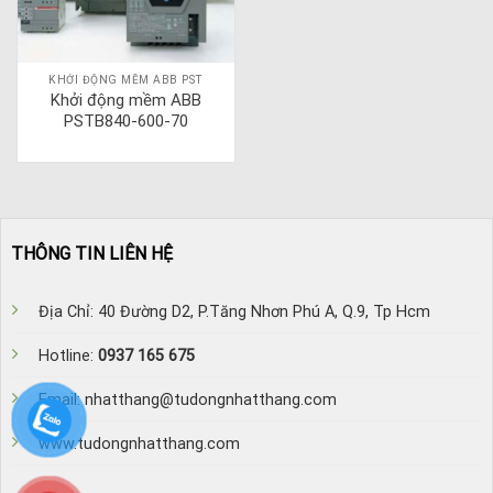
KHỞI ĐỘNG MỀM ABB PST
Khởi động mềm ABB
PSTB840-600-70
THÔNG TIN LIÊN HỆ
Địa Chỉ: 40 Đường D2, P.Tăng Nhơn Phú A, Q.9, Tp Hcm
Hotline:
0937 165 675
Email: nhatthang@tudongnhatthang.com
www.tudongnhatthang.com