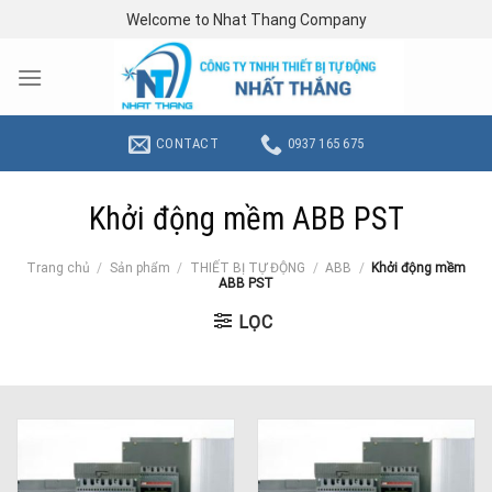
Skip
Welcome to Nhat Thang Company
to
content
CONTACT
0937 165 675
Khởi động mềm ABB PST
Trang chủ
/
Sản phẩm
/
THIẾT BỊ TỰ ĐỘNG
/
ABB
/
Khởi động mềm
ABB PST
LỌC