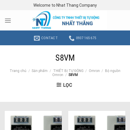
Skip
Welcome to Nhat Thang Company
to
content
CONTACT
0937 165 675
S8VM
Trang chủ
/
Sản phẩm
/
THIẾT BỊ TỰ ĐỘNG
/
Omron
/
Bộ nguồn
Omron
/
S8VM
LỌC