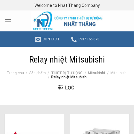
Skip
Welcome to Nhat Thang Company
to
content
CONTACT
0937 165 675
Relay nhiệt Mitsubishi
Trang chủ
/
Sản phẩm
/
THIẾT BỊ TỰ ĐỘNG
/
Mitsubishi
/
Mitsubishi
/
Relay nhiệt Mitsubishi
LỌC