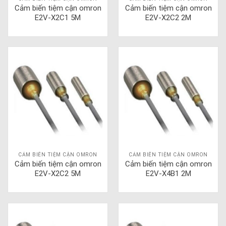
Cảm biến tiệm cận omron
Cảm biến tiệm cận omron
E2V-X2C1 5M
E2V-X2C2 2M
CẢM BIẾN TIỆM CẬN OMRON
CẢM BIẾN TIỆM CẬN OMRON
Cảm biến tiệm cận omron
Cảm biến tiệm cận omron
E2V-X2C2 5M
E2V-X4B1 2M