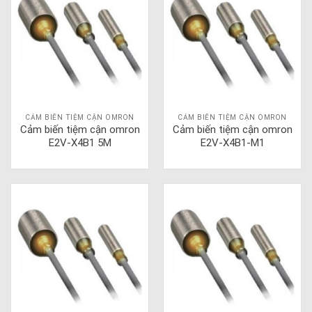
CẢM BIẾN TIỆM CẬN OMRON
CẢM BIẾN TIỆM CẬN OMRON
Cảm biến tiệm cận omron
Cảm biến tiệm cận omron
E2V-X4B1 5M
E2V-X4B1-M1