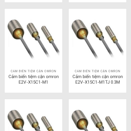
CẢM BIẾN TIỆM CẬN OMRON
CẢM BIẾN TIỆM CẬN OMRON
Cảm biến tiệm cận omron
Cảm biến tiệm cận omron
E2V-X15C1-M1
E2V-X15C1-M1TJ 0.3M