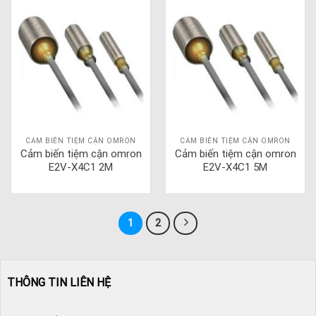
CẢM BIẾN TIỆM CẬN OMRON
CẢM BIẾN TIỆM CẬN OMRON
Cảm biến tiệm cận omron
Cảm biến tiệm cận omron
E2V-X4C1 2M
E2V-X4C1 5M
1
2
THÔNG TIN LIÊN HỆ