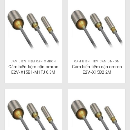
CẢM BIẾN TIỆM CẬN OMRON
CẢM BIẾN TIỆM CẬN OMRON
Cảm biến tiệm cận omron
Cảm biến tiệm cận omron
E2V-X15B1-M1TJ 0.3M
E2V-X15B2 2M