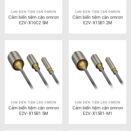
CẢM BIẾN TIỆM CẬN OMRON
CẢM BIẾN TIỆM CẬN OMRON
Cảm biến tiệm cận omron
Cảm biến tiệm cận omron
E2V-X10C2 5M
E2V-X15B1 2M
CẢM BIẾN TIỆM CẬN OMRON
CẢM BIẾN TIỆM CẬN OMRON
Cảm biến tiệm cận omron
Cảm biến tiệm cận omron
E2V-X15B1 5M
E2V-X15B1-M1