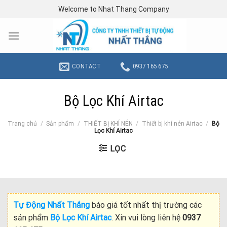
Skip
Welcome to Nhat Thang Company
to
content
CONTACT
0937 165 675
Bộ Lọc Khí Airtac
Trang chủ
/
Sản phẩm
/
THIẾT BỊ KHÍ NÉN
/
Thiết bị khí nén Airtac
/
Bộ
Lọc Khí Airtac
LỌC
Tự Động Nhất Thắng
báo giá tốt nhất thị trường các
sản phẩm
Bộ Lọc Khí Airtac
. Xin vui lòng liên hệ
0937