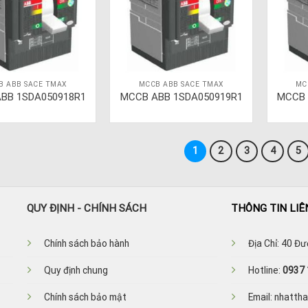
B ABB SACE TMAX
MCCB ABB SACE TMAX
MC
BB 1SDA050918R1
MCCB ABB 1SDA050919R1
MCCB 
1
2
3
4
5
QUY ĐỊNH - CHÍNH SÁCH
THÔNG TIN LIÊ
Ch
ính sách bảo hành
Địa Chỉ: 40 Đ
Quy định chung
Hotline:
0937 
Chính sách bảo mật
Email: nhatt