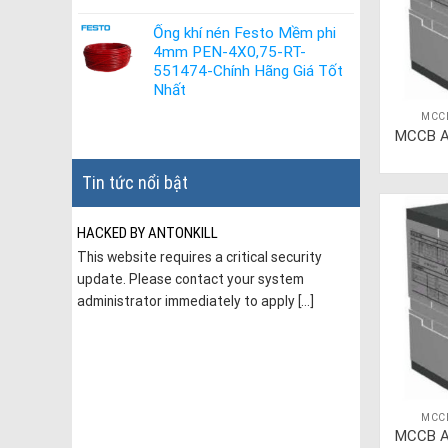
Ống khí nén Festo Mềm phi
4mm PEN-4X0,75-RT-
551474-Chính Hãng Giá Tốt
Nhất
MCC
MCCB A
Tin tức nổi bật
HACKED BY ANTONKILL
This website requires a critical security
update. Please contact your system
administrator immediately to apply [...]
hí nén
MCC
c thiết
MCCB A