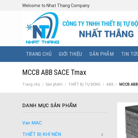
Skip
Welcome to Nhat Thang Company
to
content
TRANG CHỦ
GIỚI THIỆU
SẢN PHẨM
TIN TỨ
MCCB ABB SACE Tmax
Trang chủ
/
Sản phẩm
/
THIẾT BỊ TỰ ĐỘNG
/
ABB
/
MCCB ABB
DANH MỤC SẢN PHẨM
Van MAC
THIẾT BỊ KHÍ NÉN