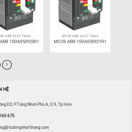
CB ABB SACE TMAX
MCCB ABB SACE TMAX
ABB 1SDA050920R1
MCCB ABB 1SDA050921R1
N HỆ
ường D2, P.Tăng Nhơn Phú A, Q.9, Tp Hcm
165 675
hang@tudongnhatthang.com