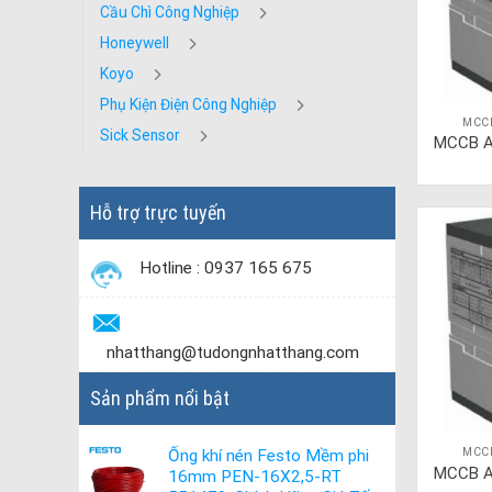
Cầu Chì Công Nghiệp
Honeywell
Koyo
Phụ Kiện Điện Công Nghiệp
MCC
Sick Sensor
MCCB A
Hỗ trợ trực tuyến
Hotline : 0937 165 675
nhatthang@tudongnhatthang.com
Sản phẩm nổi bật
MCC
Ống khí nén Festo Mềm phi
MCCB A
16mm PEN-16X2,5-RT