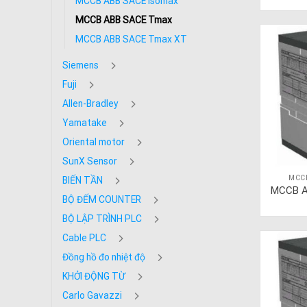
MCCB ABB SACE Isomax
MCCB ABB SACE Tmax
MCCB ABB SACE Tmax XT
Siemens
Fuji
Allen-Bradley
Yamatake
Oriental motor
SunX Sensor
MCC
BIẾN TẦN
MCCB A
BỘ ĐẾM COUNTER
BỘ LẬP TRÌNH PLC
Cable PLC
Đồng hồ đo nhiệt độ
KHỞI ĐỘNG TỪ
Carlo Gavazzi