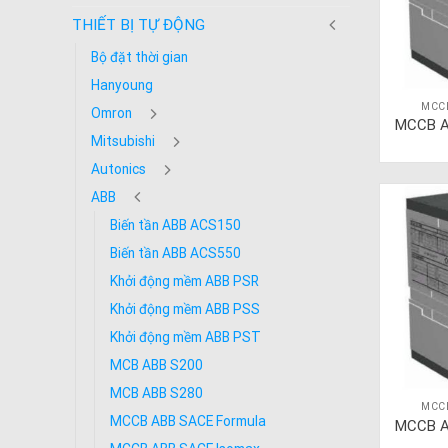
THIẾT BỊ TỰ ĐỘNG
Bộ đặt thời gian
Hanyoung
MCC
Omron
MCCB A
Mitsubishi
Autonics
ABB
Biến tần ABB ACS150
Biến tần ABB ACS550
Khởi động mềm ABB PSR
Khởi động mềm ABB PSS
Khởi động mềm ABB PST
MCB ABB S200
MCB ABB S280
MCC
MCCB ABB SACE Formula
MCCB A