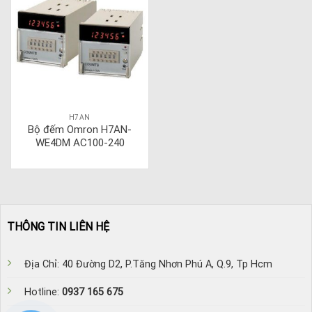
H7AN
Bộ đếm Omron H7AN-
WE4DM AC100-240
THÔNG TIN LIÊN HỆ
Địa Chỉ: 40 Đường D2, P.Tăng Nhơn Phú A, Q.9, Tp Hcm
Hotline:
0937 165 675