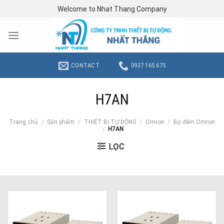
Skip
Welcome to Nhat Thang Company
to
content
CONTACT
0937 165 675
H7AN
Trang chủ
/
Sản phẩm
/
THIẾT BỊ TỰ ĐỘNG
/
Omron
/
Bộ đếm Omron
/
H7AN
LỌC