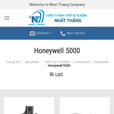
Skip
Welcome to Nhat Thang Company
to
content
CONTACT
0937 165 675
Honeywell 5000
Trang chủ
/
Sản phẩm
/
THIẾT BỊ TỰ ĐỘNG
/
Honeywell
/
Honeywell
/
Honeywell 5000
LỌC