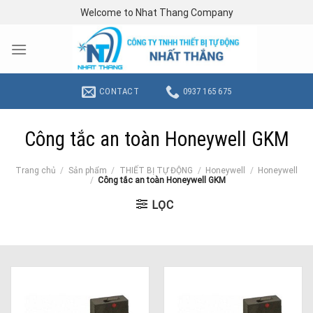
Skip
Welcome to Nhat Thang Company
to
content
CONTACT
0937 165 675
Công tắc an toàn Honeywell GKM
Trang chủ
/
Sản phẩm
/
THIẾT BỊ TỰ ĐỘNG
/
Honeywell
/
Honeywell
/
Công tắc an toàn Honeywell GKM
LỌC